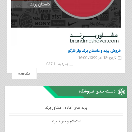
فروش برند و داستان برند ولز فارگو
تاریخ :18 آذر 1399, 16:00
بـازدید : 1 037
مشاهده
دسـته بندی فـروشگاه
برند های آماده ، مشاور برند
استعلام و خرید برند