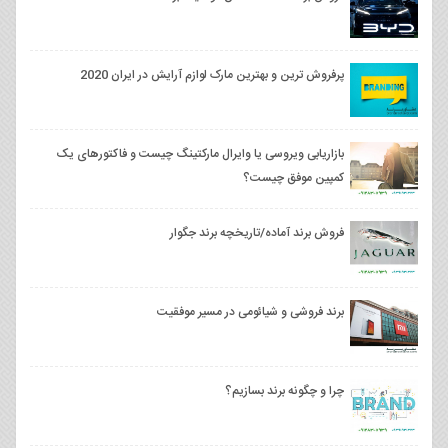
پرفروش ترین و بهترین مارک لوازم آرایش در ایران 2020
بازاریابی ویروسی یا وایرال مارکتینگ چیست و فاکتورهای یک
کمپین موفق چیست؟
فروش برند آماده/تاریخچه برند جگوار
برند فروشی و شیائومی در مسیر موفقیت
چرا و چگونه برند بسازیم؟