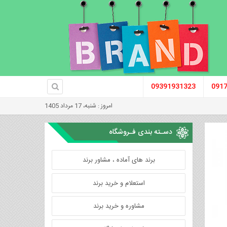
09391931323
091
امروز : شنبه، 17 مرداد 1405
دسـته بندی فـروشگاه
برند های آماده ، مشاور برند
استعلام و خرید برند
مشاوره و خرید برند