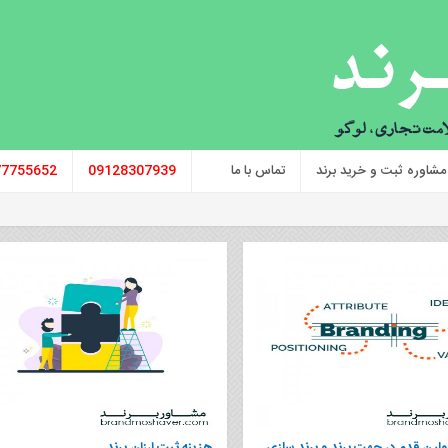
مشاوره ثبت و خرید برند
تماس با ما
09128307939
77755652