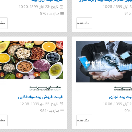
ولین قدم در جهت برند و برند سازی
هزینه ثبت ارزان برند
تاریخ :23 آبان 1399, 10:20
9
بـازدید : 876
مشاهده
مشا
ت برند تجاری
قیمت فروش برند مواد غذایی
تاریخ :22 مهر 1399, 12:38
9
بـازدید : 954
مشاهده
مشا