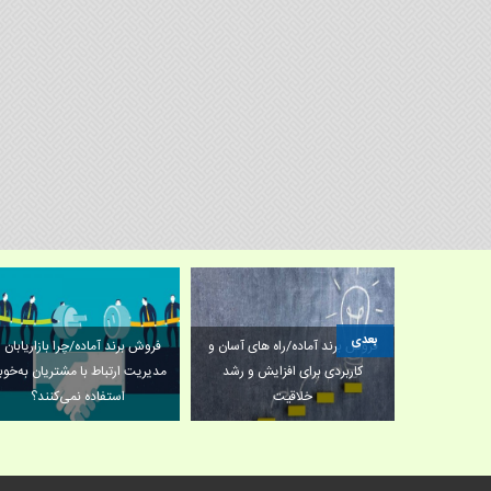
بعدی
فروش برند آماده/راه های آسان و
فروش برند آماده/چرا بازاریابان ا
یکردهای حرفه
کاربردی برای افزایش و رشد
مدیریت ارتباط با مشتریان به‌خو
خلاقیت
استفاده نمی‌کنند؟