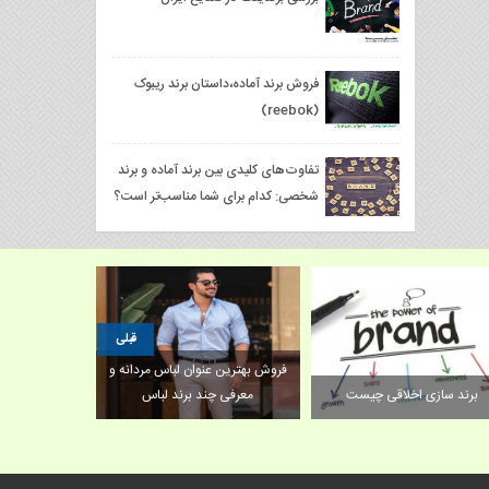
فروش برند آماده،داستان برند ریبوک
(reebok)
تفاوت‌های کلیدی بین برند آماده و برند
شخصی: کدام برای شما مناسب‌تر است؟
قبلی
فروش بهترین عنوان لباس مردانه و
فروش برند/مد
برند سازی اخلاقی چیست
معرفی چند برند لباس
چه اصول و