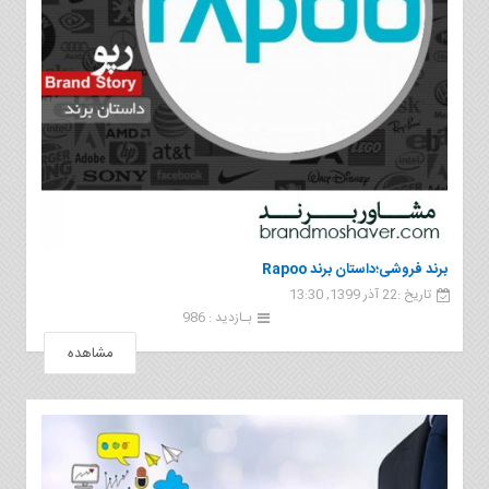
برند فروشی؛داستان برند Rapoo
تاریخ :22 آذر 1399, 13:30
بـازدید : 986
مشاهده