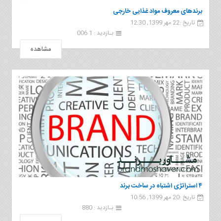
برندهای معروف مواد غذایی خارجی
تاریخ :22 مهر 1399, 12:30
بـازدید : 1 006
مشاهده
۴ استراتژی اشتباه در ساخت برند
تاریخ :20 مهر 1399, 10:56
بـازدید : 880