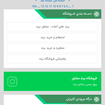
< صفحه قبل
صفحه بعد >
166
...
13
12
11
10
9
8
7
6
5
...
1
دسـته بندی فـروشگاه
برند های آماده ، مشاور برند
استعلام و خرید برند
مشاوره و خرید برند
پشتیبانی فروشگاه برند
فروشگاه برند مشاور
پیچ رسمی مشاور برند
درگاه ورودی کاربران