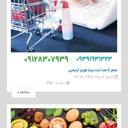
صفر تا صد ثبت برند لوازم آرایشی
تاریخ :2 مرداد 1402, 21:16
بـازدید : 858
مشاهده