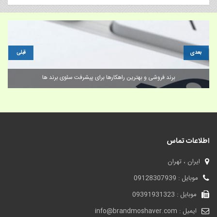
بعدی
قبلی
فروش برند تجاری/عادت روزانه خود را با خواندن ۱۱ عادت افراد بزرگ‌اندیش بهبود
بخشید
اطلاعات تماس
ایران ، تهران
موبایل : 09128307939
موبایل : 09391931323
ایمیل : info@brandmoshaver.com