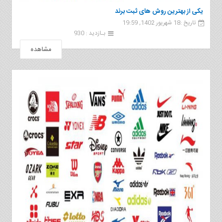
یکی از بهترین روش های ثبت برند
تاریخ :18 شهریور 1402, 19:59
بـازدید : 930
مشاهده