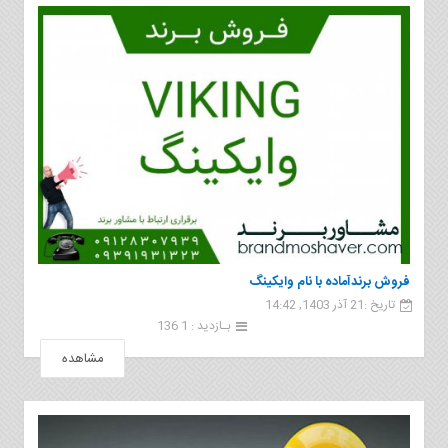
فروش برندآماده با نام وايكينگ
تاریخ :21 آذر 1403, 14:42
بـازدید : 1 136
مشاهده