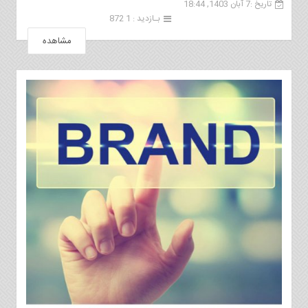
تاریخ :7 آبان 1403, 18:44
بـازدید : 1 872
مشاهده