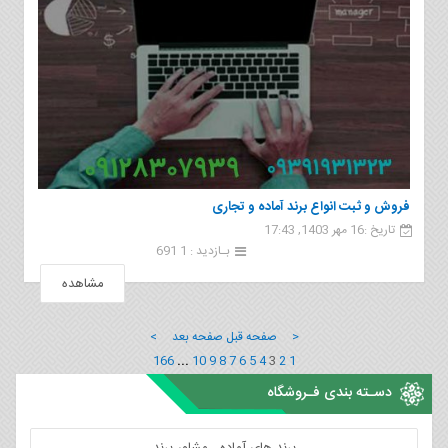
فروش و ثبت انواع برند آماده و تجاری
تاریخ :16 مهر 1403, 17:43
بـازدید : 1 691
مشاهده
< صفحه قبل
صفحه بعد >
166
...
10
9
8
7
6
5
4
3
2
1
دسـته بندی فـروشگاه