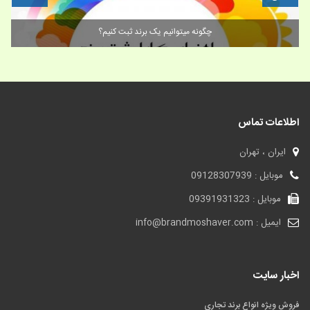
فروش برند تجاری/ چرا ایجاد و ارتقاء برند شخصی برای همه ما ضروری است؟
اطلاعات تماس
ایران ، تهران
موبایل : 09128307939
موبایل : 09391931323
ایمیل : info@brandmoshaver.com
اخبار سایت
فروش ویژه انواع برند تجاری