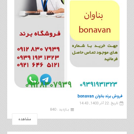
فروش برند بناوان bonavan
تاریخ :22 آذر 1403, 14:43
بـازدید : 840
مشاهده