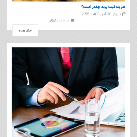
هزینه ثبت برند چقدر است؟
تاریخ :30 آبان 1400, 12:55
بـازدید : 953
مشاهده