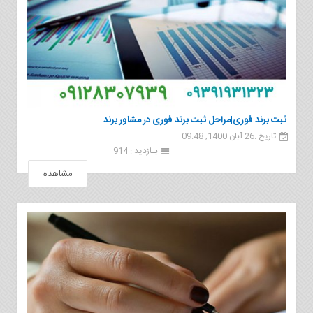
ثبت برند فوری|مراحل ثبت برند فوری در مشاور برند
تاریخ :26 آبان 1400, 09:48
بـازدید : 914
مشاهده