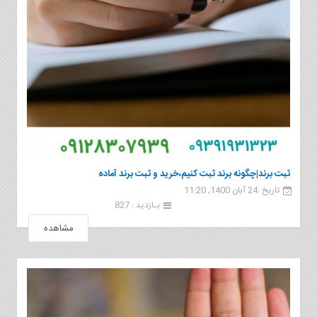
ثبت برند|چگونه برند ثبت کنیم،خرید و ثبت برند آماده
تاریخ :24 آبان 1400, 11:20
بـازدید : 827
مشاهده