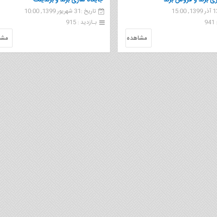
زی برند و فروش برند
جایگاه سازی برند و برندینگ
تاریخ :31 شهریور 1399, 10:00
9
بـازدید : 915
مشاهده
مشا