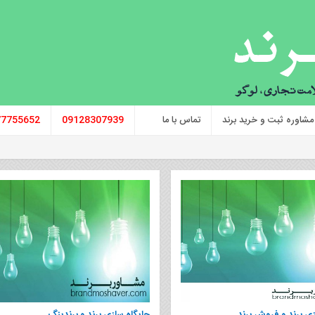
مشاوره ثبت و خرید برند
تماس با ما
09128307939
77755652