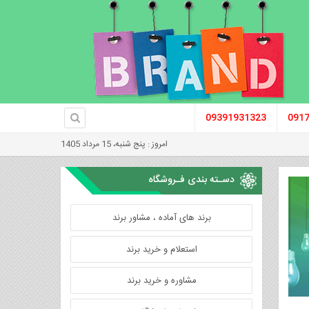
09391931323
091
امروز : پنج شنبه، 15 مرداد 1405
دسـته بندی فـروشگاه
برند های آماده ، مشاور برند
استعلام و خرید برند
مشاوره و خرید برند