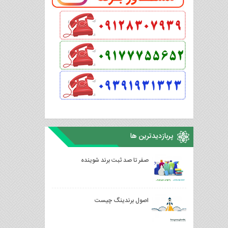
پربازدیدترین ها
صفر تا صد ثبت برند شوینده
اصول برندینگ چیست