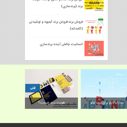
برند (برندسازی)
فروش برند؛فروش برند آبمیوه و نوشیدنی
(کامدانه)
انسانیت، چالش آینده برندسازی
قبلی
مدارک لازم برای ثبت لوگو
هویت برند چیست؟
فروش بهترین