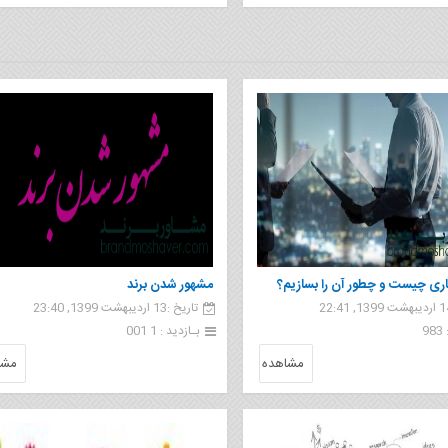
ی چیست و چطور آن را بسازیم؟
مشهور شدن برند
تاریخ :13 اردیبهشت 1399, 23:40
رند باشیم؟
9
بـازدید : 1 001
مشاهده
مشا