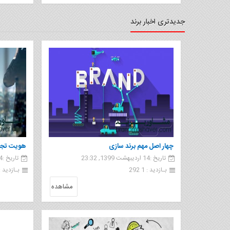
جدیدتری اخبار برند
چهار اصل مهم برند سازی
هویت تجار
تاریخ :14 اردیبهشت 1399, 23:32
تاریخ :14 اردیبهشت 1399, 22:41
چطور یک ب
بـازدید : 1 292
بـازدید : 83
مشاهده