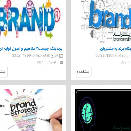
اه برند به مشتریان
برندینگ چیست؟ مفاهیم و اصول اولیه آن
تاریخ :8 اردیبهشت 1399, 00:23
0
بـازدید : 1 007
مشاهده
مشا