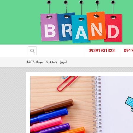
09391931323
091
امروز : جمعه، 16 مرداد 1405