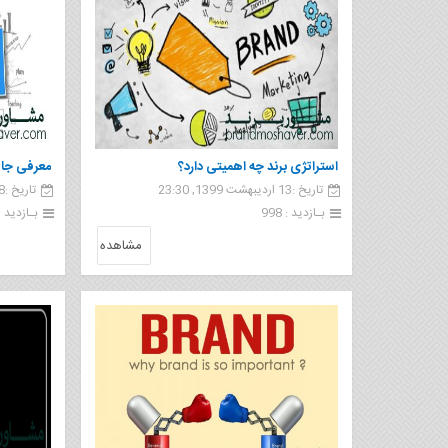
استراتژی برند چه اهمیتی دارد؟
معرفی جایگ
تاریخ :13 اردیبهشت 1399, 23:30
تاریخ :8 اردیبهشت 1399, 00:32
بـازدید : 998
بـازدید : 1 37
مشاهده