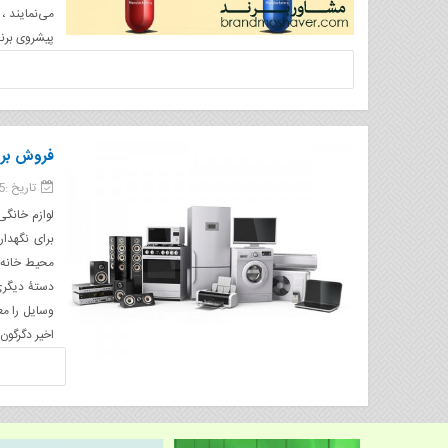
می‌نمایند ،
پیشروی برند شما است. ۲. اگر راه
فروش برن
تاریخ :15 دی 1400
لوازم خانگی
برای نگهدار
محیط خانه ب
دستۀ دیگری
وسایل را مع
اخیر دگرگون