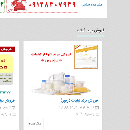
مشاهده بیشتر...
فروش برند آماده
فروش برند لبنیات (زیور)
فروش برند tatfood تات
تاریخ :9 تیر 1404, 17:08
تاریخ :22 آذر 1403, 13:43
بـازدید : 617
بـازدید : 74
مشاهده