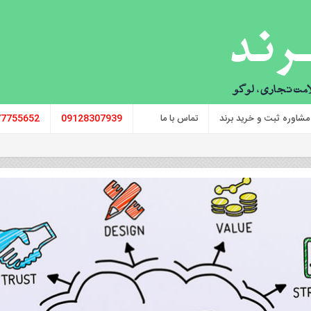
مشاوره ثبت و خرید برند
تماس با ما
09128307939
77755652