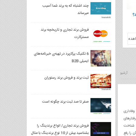
چند اشتباه که به برند شما آسیب
میرساند
؟
فروش برند تجاری و تاریخچه برند
مسترکارت
هده
6 تکنیک پرکاربرد در تهیه‌ی خبرنامه‌های
ایمیلی B2B
آرشیو
ثبت برند و فروش برند رستوران
صفر تا صد ثبت برند چگونه است
تریان وفاداری
فتارهای
و شناخت
فروش برند تجاری/ انواع برندینگ را
ن را رفع
بشناسید بیش از 10 نوع برندینگ با مثال