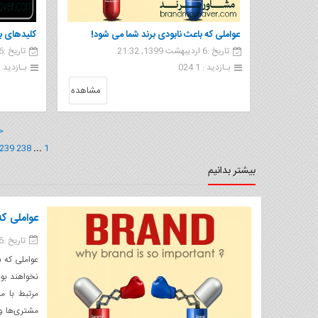
عواملی که باعث نابودی برند شما می شود!
کلیدهای ب
تاریخ :6 اردیبهشت 1399, 21:32
تاریخ :6 اردیبهشت 1399, 21:28
بـازدید : 1 024
بـازدید : 1 23
مشاهده
<
239
238
...
1
بیشتر بدانیم
عواملی که
تاریخ :06 اردیبهشت 1399
نخواهند بود
مرتبط با م
مشتری‌ها و 