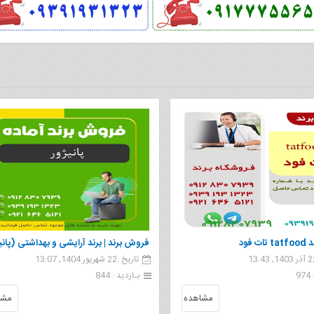
 فود
فروش برند | برند آرایشی و بهداشتی (پانی
تاریخ :22 شهریور 1404, 13:07
9
بـازدید : 844
مشاهده
مشا