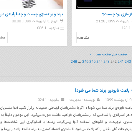
ازسازی برد چیست؟
برند و برندسازی چیست و چه فرآیندی دارد
تاریخ :5 اردیبهشت 1399, 00:00
1
بـازدید : 1 086
مشاهده
مشا
 صفحه قبل
صفحه بعد >
248
...
246
245
244
243
242
241
240
 باعث نابودی برند شما می شود!
نویسنده : مدیریت
بـازدید : 1 024
عواملی که باعث نابودی برند شما می شود! ۱. اگر با مشتریانتان ارتباطی صمیمانه برقرار نکنید آنها مش
 هر استراتژی با شناختی که از مشتریانتان خواهید داشت صورت می‌گیرد، این موضوع دقیقاً به ر
شتری، ترجیحات و الگوهای استفاده آنها برمی‌گردد، برندها با اندازه‌گیری این شاخصه‌ها 
ترجیحات آنان نکاتی را که باعث می‌شود تا مشتری اعتماد کمتری به برند داشته باشد را پیدا و آ