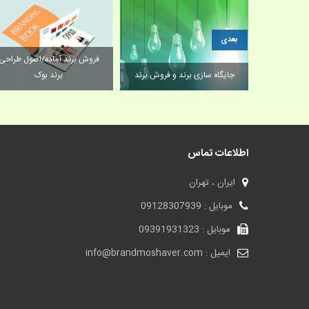
بعدی
فروش برند/منابع کسب و کار را
برای رسیدن به اهدافتان چگونه
مت برند
ارزیابی می‌کنید؟
جایگاه سازی برند و فروش برند
اطلاعات تماس
ایران ، تهران
موبایل : 09128307939
موبایل : 09391931323
ایمیل : info@brandmoshaver.com