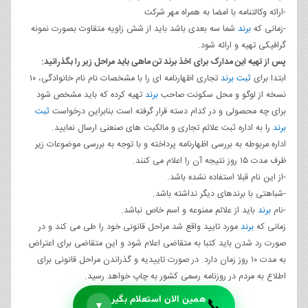
-ارائه وکالتنامه با امضا به همراه مهر شرکت
-زمانی که
برند
شما سه بعدی باشد باید از شش زاویه متقاوت بصورت نمونه
گرافیکی تهیه و ارائه شود.
پس از تهیه این مدارک برای اخذ برند تن ماهی باید مراحل زیر را بگذرانید:
ابتدا برای
ثبت برند
تجاری اظهارنامه ای را با مشخصات نام نام خانوادگی، ۱۰
نسخه از لوگو و محل سکونت صاحب
برند
تهیه کرده که باید مشخص شود
برای چه محصولی و در کدام دسته قرار گرفته است بنابراین درخواست
ثبت
برند
را به اداره ثبت علائم تجاری و مالکیت های صنعنی ارسال نمایید.
اداره مربوطه به بررسی اظهارنامه پرداخته و با توجه به بررسی موضوعات زیر
ظرف مدت ۱۵ روز نتیجه آن را اعلام می کنند.
-از این نام قبلا استفاده نشده باشد.
-شباهتی با برندهای دیگر نداشته باشد.
-نام
برند
باید از علائم ممنوعه و اسم خاص نباشد.
زمانی که
برند
مورد تایید واقع شد مراحل قانونی خود را طی می کند و در
صورت رد شدن باید کتبا به متقاضی اعلام شود و این متقاضی برای اعتراض
به مدت ۱۰ روز زمان دارد. در صورت تاییدیه و گذراندن مراحل قانونی برای
اطلاع به مردم در روزنامه رسمی کشور به چاپ خواهد رسید.
همین الان استعلام بگیر
📞
▼