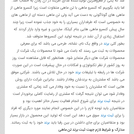
شد که یکی از معروفترین تولیدکننده غذای آمریکا در آن زمان به حساب آمد.
اما باید بگوییم که کنسرو ماهی با تن ماهی متفاوت است زیرا کنسرو ماهی از
ماهی های گوناگونی به دست می آید ولی تن ماهی دسته ای از ماهی های
به خصوصی است که طرفداران بسیاری را به خود جذب نموده است زیرا چند
سال پیش کنسرو ماهی هایی بنام کیلکا، ساردین و غیره وارد بازار کردند که
استقبال زیادی از آن نشد در نتیجه تولید این کنسروها متوقف شد.
بطور کلی
برند
در واقع یک نام، نشانه، طرحی می باشد که برای معرفی
محصولات به ثبت می رسند که باعث می شود تا محصولات یک شرکت از
محصولات شرکت های دیگر متمایز شود. همانطور که قابل مشاهده است روز
به روز کشور از نظر تکنولوژی و امکانات در حال پیشرفت است در این صورت
شرکت ها در رابطه با تبلیغات
برند
خود در حال تلاش می باشند. شرکتی موفق
می باشد که مشتریان به برندشان وفادار باشند. بنابراین شرکت دارای روش
هایی است که مشتریان را نسبت به خود وفادار می کند زمانی که مشتری
وفادار شود می توان نتیجه گرفت که مشتری از رضایت کاملی برخوردار است
در نتیجه
ثبت برند
برای شروع انجام فعالیت بسیار حائز اهمیت بود و
متقاضیان باید توجه لازم را در این خصوص انجام نمایند مورد دیگری که افراد
را برای
ثبت برند
سوق می دهد این است که تولید این محصول در بازار بسیار
بود و متقاضیان برای جای داشتن در بین رقبا باید
برند
خود را به ثبت رسانند.
مدارک و شرایط لازم جهت ثبت برند تن ماهی