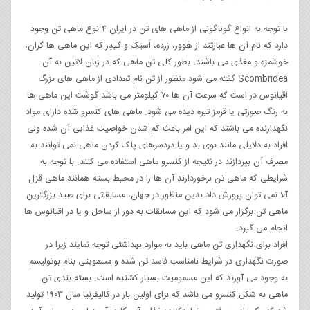
با توجه به انواع گوناگونی از ماهی های تن در ایران ۴ نوع ماهی تن وجود
دارد که نام آن ها عبارتند از هَوور، زرده، اَسبَک و گیدِر که این ماهی ها گران،
خوشمزه و مغذی می باشند. بطور کلی تن ماهی که در زبان لاتین به آن
Scombridea گفته می شود منظور از تن نام تعدادی از ماهی های بزرگ
اقیانوس در است که سرعت آن ها ۷۰ کیلومتر می باشد گوشت این ماهی ها
به رنگ صورتی یا قرمز تیره دیده می شود. ماهی های کنسرو شده دارای مواد
نگهدارنده می باشند که این امر باعث کم شدن خواصیت غذایی آن شده ولی
افراد به دلایلی مانند بوی بد و یا دردسرهای پاک کردن ماهی نمی توانند به
مصرف آن بپردازند در نتیجه از کنسرو ماهی استفاده می کنند. با توجه به
شرایطی که ماهی تن برخوردارند آن ها را در محیط بسته همانند ماهی قزل
آلا نمی توان پرورش داد بدین منظور در جهان، مسابقاتی برای صید بزرگترین
ماهی تن برگزار می شود که این مسابقات به دور از ساحل و یا در اقیانوس ها
انجام می گیرد.
افراد برای نگهداری تن ماهی باید به موارد بهداشتی توجه نمایند زیرا در
صورت نگهداری در شرایط نامناسب فاسد تن شده و مسمویتی بنام بوتولیسم
به وجود می آورند که این مسمومیت بسیار کشنده است. بسته بندی تن
ماهی به شکل کنسرو می باشد که برای اولین بار در کالیفرنیا سال ۱۹۰۳ تولید