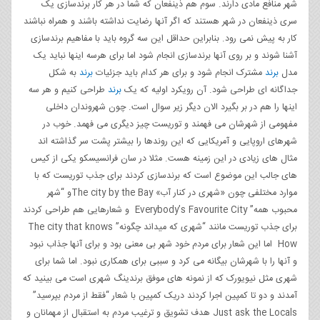
شهر منافع مادی دارند. سوم هم ذینفعان که شما در هر کار برندسازی یک
سری ذینفعان در شهر هستند که اگر آنها رضایت نداشته باشند و همراه نباشند
کار به پیش نمی رود. بنابراین حداقل این سه گروه باید با مفاهیم برندسازی
آشنا شوند و بر روی آنها برندسازی انجام شود اما برای هرسه اینها نباید یک
مدل
برند
مشترک انجام شود و برای هر کدام باید جزئیات
برند
به شکل
جداگانه ای طراحی شود. آن رویکرد اولیه که یک
برند
طراحی کنیم و هر سه
اینها را هم در بر بگیرد الان دیگر زیر سوال است. چون شهروندان داخلی
مفهومی از شهرشان می فهمند و توریست چیز دیگری می فهمد. خوب در
شهرهای اروپایی و آمریکایی که این روندها را بیشتر پشت سر گذاشته اند
مثال های زیادی در این زمینه هست. مثلا در سان فرانسیسکو یکی از کیس
های جالب این موضوع است که برندسازی کردند برای جذب توریست که با
موارد مختلفی چون «شهری در کنار آب» The city by the Bayو “شهر
محبوب همه” Everybody’s Favourite City و شعارهایی هم طراحی کردند
برای جذب توریست مانند “شهری که میداند چگونه” The city that knows
How اما این شعار برای مردم خود شهر بی معنی بود و برای آنها جذاب نبود
و آنها را با شهرشان بیگانه می کرد و سببی برای همکاری نبود. اما شما برای
شهری مثل نیویورک که از نمونه های موفق برندینگ شهری است می بینید که
آمدند و دو تا کمپین اجرا کردند دریک کمپین با شعار “فقط از مردم بپرسید”
Just ask the Locals هدف تشویق و ترغیب مردم به استقبال از مهمانان و