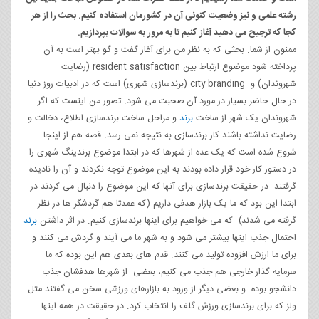
رشته علمی و نیز وضعیت کنونی آن در کشورمان استفاده کنیم. بحث را از هر
کجا که ترجیح می دهید آغاز کنیم تا به مرور به سوالات بپردازیم.
ممنون از شما. بحثی که به نظر من برای آغاز گفت و گو بهتر است به آن
پرداخته شود موضوع ارتباط بین resident satisfaction (رضایت
شهروندان) و city branding (برندسازی شهری) است که در ادبیات روز دنیا
در حال حاضر بسیار در مورد آن صحبت می شود. تصور من اینست که اگر
شهروندان یک شهر از ساخت
برند
و مراحل ساخت برندسازی اطلاع، دخالت و
رضایت نداشته باشند کار برندسازی به نتیجه نمی رسد. قصه هم از اینجا
شروع شده است که یک عده از شهرها که در ابتدا موضوع برندینگ شهری را
در دستور کار خود قرار داده بودند به این موضوع توجه نکردند و آن را نادیده
گرفتند. در حقیقت برندسازی برای آنها که این موضوع را دنبال می کردند در
ابتدا این بود که ما یک بازار هدفی داریم (که عمدتا هم گردشگر ها در نظر
گرفته می شدند) که می خواهیم برای اینها برندسازی کنیم. در اثر داشتن
برند
احتمال جذب اینها بیشتر می شود و به شهر ما می آیند و گردش می کنند و
برای ما ارزش افزوده تولید می کنند. قدم های بعدی هم این بوده که ما
سرمایه گذار خارجی هم جذب می کنیم، بعضی از شهرها هدفشان جذب
دانشجو بوده و بعضی دیگر از ورود به بازارهای ورزشی سخن می گفتند مثل
ولز که برای برندسازی ورزش گلف را انتخاب کرد. در حقیقت در همه اینها