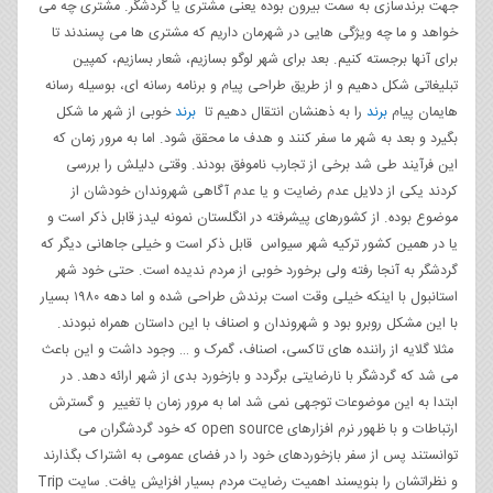
جهت برندسازی به سمت بیرون بوده یعنی مشتری یا گردشگر. مشتری چه می
خواهد و ما چه ویژگی هایی در شهرمان داریم که مشتری ها می پسندند تا
برای آنها برجسته کنیم. بعد برای شهر لوگو بسازیم، شعار بسازیم، کمپین
تبلیغاتی شکل دهیم و از طریق طراحی پیام و برنامه رسانه ای، بوسیله رسانه
هایمان پیام
برند
را به ذهنشان انتقال دهیم تا
برند
خوبی از شهر ما شکل
بگیرد و بعد به شهر ما سفر کنند و هدف ما محقق شود. اما به مرور زمان که
این فرآیند طی شد برخی از تجارب ناموفق بودند. وقتی دلیلش را بررسی
کردند یکی از دلایل عدم رضایت و یا عدم آگاهی شهروندان خودشان از
موضوع بوده. از کشورهای پیشرفته در انگلستان نمونه لیدز قابل ذکر است و
یا در همین کشور ترکیه شهر سیواس قابل ذکر است و خیلی جاهانی دیگر که
گردشگر به آنجا رفته ولی برخورد خوبی از مردم ندیده است. حتی خود شهر
استانبول با اینکه خیلی وقت است برندش طراحی شده و اما دهه ۱۹۸۰ بسیار
با این مشکل روبرو بود و شهروندان و اصناف با این داستان همراه نبودند.
مثلا گلایه از راننده های تاکسی، اصناف، گمرک و … وجود داشت و این باعث
می شد که گردشگر با نارضایتی برگردد و بازخورد بدی از شهر ارائه دهد. در
ابتدا به این موضوعات توجهی نمی شد اما به مرور زمان با تغییر و گسترش
ارتباطات و با ظهور نرم افزارهای open source که خود گردشگران می
توانستند پس از سفر بازخوردهای خود را در فضای عمومی به اشتراک بگذارند
و نظراتشان را بنویسند اهمیت رضایت مردم بسیار افزایش یافت. سایت Trip