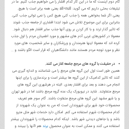
گام دوم اینست که ما در این کار کدام اقشار را می خواهیم جذب کنیم. ما در
تبلیغات بحثی داریم که می گوید: all=null یعنی همه برابر است با هیچ.
یعنی اگر شما بخواهی همه را جذب کنی هیچ کس را نمی توانی جذب کنی.
بنابراین برای این موضوع تلاش می شود ابتدا اقشاری از جامعه جذب شوند
که تاثیر گذار ترند و با کار کردن بر روی آنها جذب سایر اقشار هم دنبال شود.
معمولا در کشورهای غربی آدم های مشهور و مورد اطمینان مردم را اول جذب
کرده اند که معمولا اینها هنرمندان و ورزشکاران و سایر شخصیت های مورد
نظر و مورد توجه مردم هستند مانند دانشگاهیان که قرار است الگو باشند و …
در حقیقت با گروه های مرجع جامعه آغاز می کنند.
همین طور است اول این گروه های مرجع را می شناسانند و اندازه گیری می
کنند که تاثیر کدامیک از این گروه ها بیشتر است و برندسازی را برای اینها
انجام می دهند و بعد برای اقشار بعدی. البته در هرشهری این گروه های
مرجع متفاوتند. شاید در نیویورک یک عده گروه مرجع باشند اما در شهر تهران
و یا شهر مشهد این گروه های مرجع متفاوت باشند. گام سوم هم تعریف
محصولات خود شهر برای شهروندان است که من به عنوان یک شهروند از
کدام محصولات شهرم استفاده می کنم. امکان دارد خدمات شهر مثل مترو
باشد و یا جاهای دیدنی شهر باشد. اینکه کدام محصولات را شهروندان بیشتر
استفاده می کنند و ممکن است به عنوان محصول
برند
هم اآنها را ببینند و