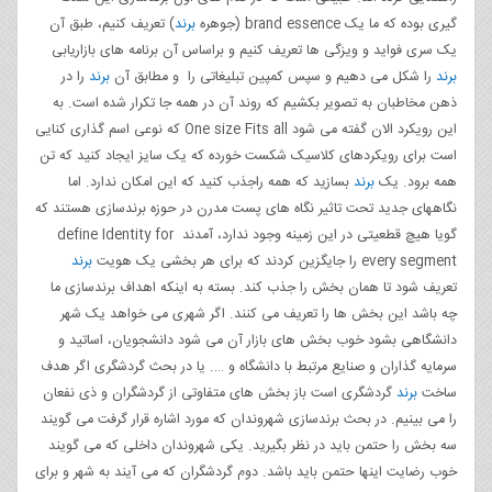
گیری بوده که ما یک brand essence (جوهره
برند
) تعریف کنیم، طبق آن
یک سری فواید و ویزگی ها تعریف کنیم و براساس آن برنامه های بازاریابی
برند
را شکل می دهیم و سپس کمپین تبلیغاتی را و مطابق آن
برند
را در
ذهن مخاطبان به تصویر بکشیم که روند آن در همه جا تکرار شده است. به
این رویکرد الان گفته می شود One size Fits all که نوعی اسم گذاری کنایی
است برای رویکردهای کلاسیک شکست خورده که یک سایز ایجاد کنید که تن
همه برود. یک
برند
بسازید که همه راجذب کنید که این امکان ندارد. اما
نگاههای جدید تحت تاثیر نگاه های پست مدرن در حوزه برندسازی هستند که
گویا هیچ قطعیتی در این زمینه وجود ندارد، آمدند define Identity for
every segment را جایگزین کردند که برای هر بخشی یک هویت
برند
تعریف شود تا همان بخش را جذب کند. بسته به اینکه اهداف برندسازی ما
چه باشد این بخش ها را تعریف می کنند. اگر شهری می خواهد یک شهر
دانشگاهی بشود خوب بخش های بازار آن می شود دانشجویان، اساتید و
سرمایه گذاران و صنایع مرتبط با دانشگاه و …. یا در بحث گردشگری اگر هدف
ساخت
برند
گردشگری است باز بخش های متفاوتی از گردشگران و ذی نفعان
را می بینیم. در بحث برندسازی شهروندان که مورد اشاره قرار گرفت می گویند
سه بخش را حتمن باید در نظر بگیرید. یکی شهروندان داخلی که می گویند
خوب رضایت اینها حتمن باید باشد. دوم گردشگران که می آیند به شهر و برای