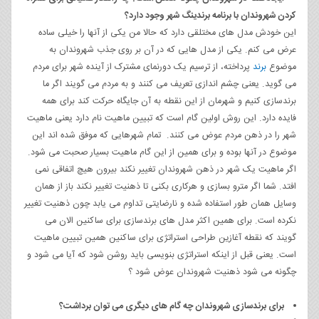
کردن شهروندان با برنامه برندینگ شهر وجود دارد؟
این خودش مدل های مختلقی دارد که حالا من یکی از آنها را خیلی ساده
عرض می کنم. یکی از مدل هایی که در آن بر روی جذب شهروندان به
موضوع
برند
پرداخته، از ترسیم یک دورنمای مشترک از آینده شهر برای مردم
می گوید. یعنی چشم اندازی تعریف می کنند و به مردم می گویند اگر ما
برندسازی کنیم و شهرمان از این نقطه به آن جایگاه حرکت کند برای همه
فایده دارد. این روش اولین گام است که تبیین ماهیت نام دارد یعنی ماهیت
شهر را در ذهن مردم عوض می کنند. تمام شهرهایی که موفق شده اند این
موضوع در آنها بوده و برای همین از این گام ماهیت بسیار صحبت می شود.
اگر ماهیت یک شهر در ذهن شهروندان تغییر نکند بیرون هیچ اتفاقی نمی
افتد. شما اگر مترو بسازی و هرکاری بکنی تا ذهنیت تغییر نکند باز از همان
وسایل همان طور استفاده شده و نارضایتی تداوم می یابد چون ذهنیت تغییر
نکرده است. برای همین اکثر مدل های برندسازی برای ساکنین الان می
گویند که نقطه آغازین طراحی استراتژی برای ساکنین همین تبیین ماهیت
است. یعنی قبل از اینکه استراتژی بنویسی باید روشن شود که آیا می شود و
چگونه می شود ذهنیت شهروندان عوض شود ؟
برای برندسازی شهروندان چه گام های دیگری می توان برداشت؟