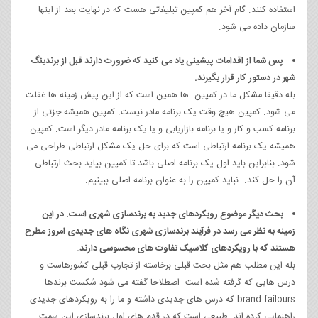
استفاده کنند. گام آخر هم کمپین تبلیغاتی هست که در نهایت بعد از اینها
سازمان داده می شود.
پس شما از اقدامات پیشینی یاد می کنید که ضرورت دارند قبل از برندینگ
شهر در دستور کار قرار بگیرند.
بله دقیقا مشکل ما در کمپین ها همین است که از این پیش زمینه ها غفلت
می شود. کمپین هیچ وقت یک برنامه مادر نیست. کمپین همیشه جزئی از
برنامه کسب و کار و یا برنامه بازاریابی و یا یک برنامه مادر دیگر است. کمپین
همیشه یک برنامه ارتباطی است که برای حل یک مشکل ارتباطی طراحی می
شود. بنابراین باید اول یک برنامه اصلی باشد تا کمپین بیاید بحث ارتباطی
آن را حل کند. نباید کمپین را به عنوان برنامه اصلی ببینیم.
بحث دیگر موضوع رویکردهای جدید به برندسازی شهری است. در این
زمینه به نظر می رسد در فرآیند برندسازی شهری نگاه های جدیدی امروز مطرح
هستند که با رویکردهای کلاسیک تفاوت های محسوسی دارند.
بله این مطلب هم مثل بحث قبلی برخاسته از تجارب قبلی کشورهاست و
درس هایی که گرفته شده است. اصطلاحا گفته می شود شکست برندها
brand failours که درس های جدیدی داشته و ما را به رویکردهای جدیدی
راهنمایی کرده اند. طبیعی است که در قدم های اول برندسازی این سمت