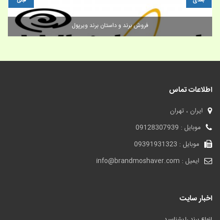
بعدی
قبلی
فروش برند و داستان برند ویرپول
اطلاعات تماس
ایران ، تهران
موبایل : 09128307939
موبایل : 09391931323
ایمیل : info@brandmoshaver.com
اخبار سایت
انواع برند را بشناسید