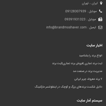
ایران ، تهران
موبایل : 09128307939
موبایل : 09391931323
ایمیل : info@brandmoshaver.com
اخبار سایت
انواع برند را بشناسید
ثبت برند تجاری |فروش برند تجاری|ثبت برند
مدیریت برند در صنعت مد
۷ برند معروف چرم ایرانی
دلایل شکست برندهای بزرگ و کوچک در اینفلوئنسر مارکتینگ
سیستم آمار سایت