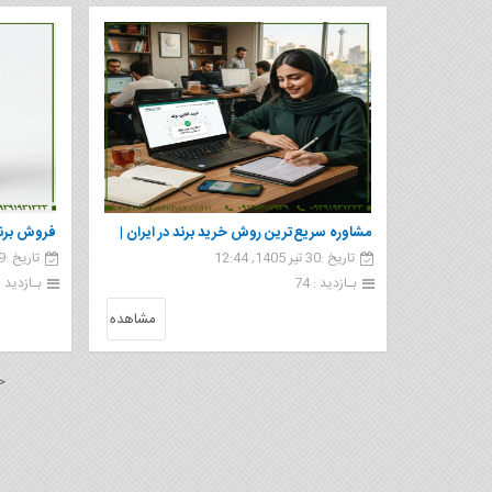
مشاوره سریع‌ترین روش خرید برند در ایران |
فروش برند 
تاریخ :30 تیر 1405, 12:44
تاریخ :29 تیر 1405, 09:37
مشاور برند
صنعت کنس
بـازدید : 74
بـازدید : 1
مشاهده
<