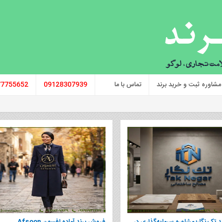
مشاوره ثبت و خرید برند
تماس با ما
09128307939
77755652