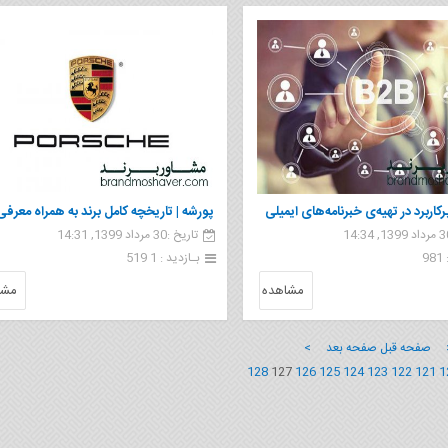
رکاربرد در تهیه‌ی خبرنامه‌های ایمیلی
پورشه | تاریخچه کامل برند به همراه معرفی
تاریخ :30 مرداد 1399, 14:31
محصولات
9
بـازدید : 1 519
مشاهده
مشا
 صفحه قبل
صفحه بعد >
128
127
126
125
124
123
122
121
1