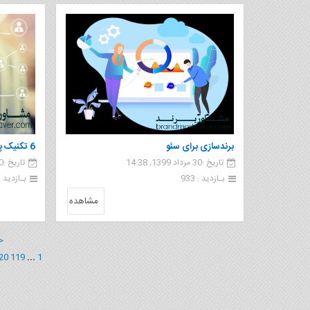
برندسازی برای سئو
6 تکنیک پ
تاریخ :30 مرداد 1399, 14:38
تاریخ :30 مرداد 1399, 14:34
B2B
بـازدید : 933
بـازدید : 81
مشاهده
<
20
119
...
1