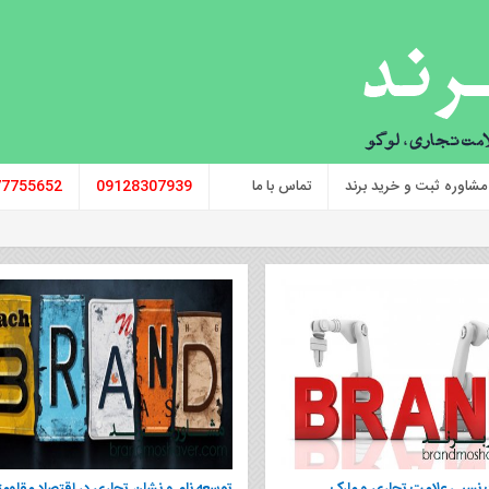
مشاوره ثبت و خرید برند
تماس با ما
09128307939
77755652