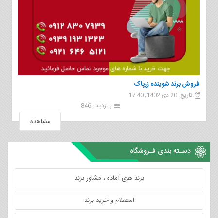
فروش برند شوینده زرپاک
تاریخ :20 دی 1402, 17:40
بـازدید : 846
مشاهده
دسـته بندی فـروشگاه
برند های آماده ، مشاور برند
استعلام و خرید برند