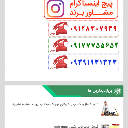
پربازدیدترین ها
⁣⁣در برندسازی کسب و کارهای کوچک مرتکب این ۷ اشتباه نشوید
فروش برند ناب مکس nab max