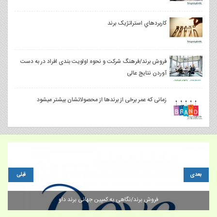
کاربردهاي استراتژيک برند
فروش برند/فرهنگ شرکت و نحوه اولویت بندی افراد در به دست
آوردن نتایج عالی
زمانی که عمر برخی از برندها از محصولاتشان بیشتر میشود
بعدی
قبلی
فروش برند/نگاهی به کمپین جهانی برند داو