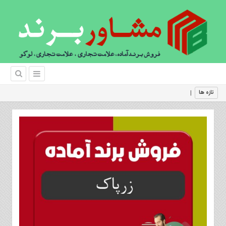
نحوه ث
|
تازه ها