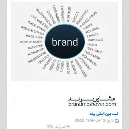
ثبت بین المللی برند
تاریخ :10 آبان 1399, 09:00
بـازدید : 976