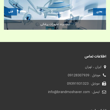
بعدی
قبلی
فروش برند لباس و بهترین مارک برند لباس
اطلاعات تماس
ایران ، تهران
موبایل : 09128307939
موبایل : 09391931323
ایمیل : info@brandmoshaver.com