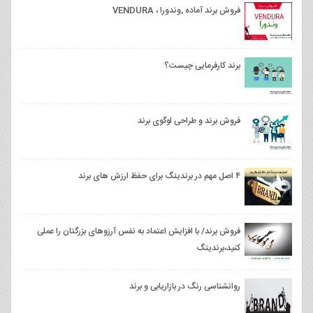
فروش برند آماده ,وندورا ، VENDURA
برند کارفرمایی چیست؟
فروش برند و طراحی لوگوی برند
۴ اصل مهم در برندینگ برای حفظ ارزش های برند
فروش برند/ با افزایش اعتماد به نفس آرزوهای بزرگتان را عملی
کنید،برندینگ
روانشناسی رنگ در بازاریابی و برند