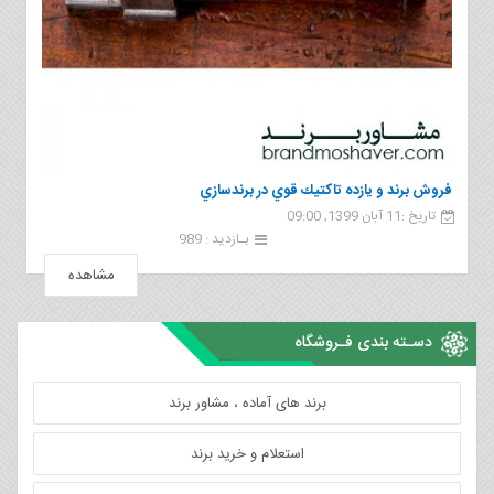
فروش برند و يازده تاكتيك قوي در برندسازي
تاریخ :11 آبان 1399, 09:00
بـازدید : 989
مشاهده
دسـته بندی فـروشگاه
برند های آماده ، مشاور برند
استعلام و خرید برند