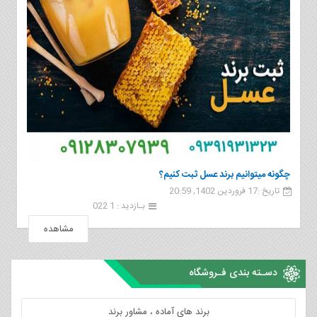
چگونه میتوانیم برند عسل ثبت کنیم؟
تاریخ :17 فروردین 1402, 20:59
بـازدید : 1 022
مشاهده
دسـته بندی فـروشگاه
برند های آماده ، مشاور برند