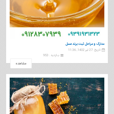
مدارک و مراحل ثبت برند عسل
تاریخ :27 تیر 1402, 11:36
بـازدید : 953
مشاهده