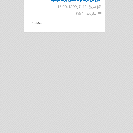
فروش برند و داستان برند توشیبا
تاریخ :13 آذر 1399, 16:00
بـازدید : 1 065
مشاهده