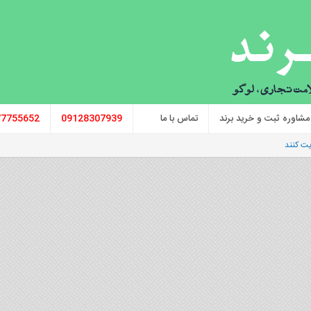
مشاوره ثبت و خرید برند
تماس با ما
09128307939
77755652