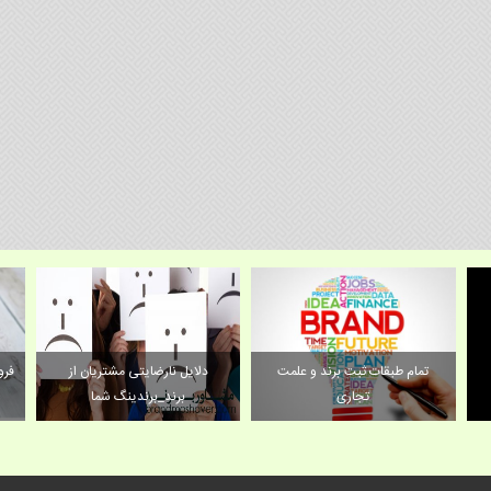
تمام طبقات ثبت برند و علمت
دلایل نارضایتی مشتریان از
فرو
تجاری
برند_برندینگ شما