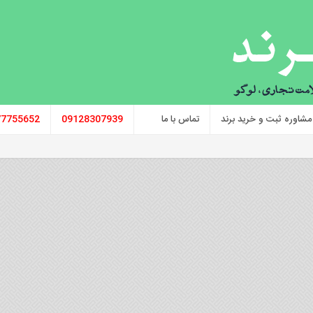
مشاوره ثبت و خرید برند
تماس با ما
09128307939
77755652