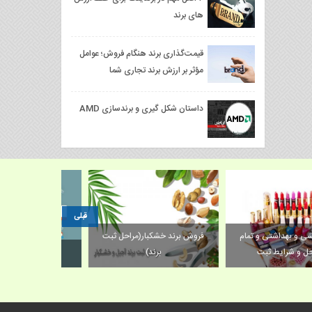
های برند
قیمت‌گذاری برند هنگام فروش؛ عوامل
مؤثر بر ارزش برند تجاری شما
داستان شکل گیری و برندسازی AMD
قبلی
رند آرایشی و بهداشتی و تمام
فروش برند خشکبار(مراحل ثبت
مراحل و شرایط ثبت
برند)
ویژگی