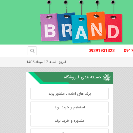
09391931323
091
امروز : شنبه، 17 مرداد 1405
دسـته بندی فـروشگاه
برند های آماده ، مشاور برند
استعلام و خرید برند
مشاوره و خرید برند