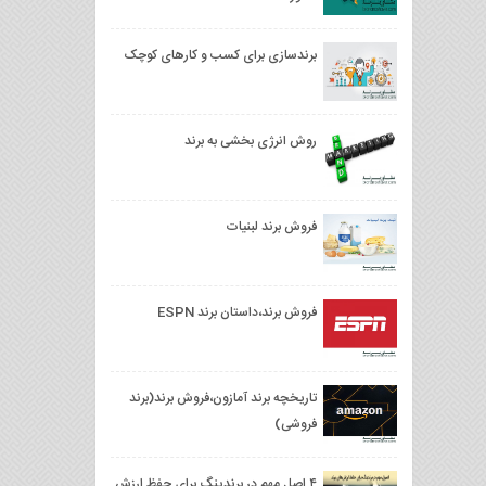
برندسازی برای کسب‌ و کارهای کوچک
روش انرژی بخشی به برند
فروش برند لبنیات
فروش برند،داستان برند ESPN
تاریخچه برند آمازون،فروش برند(برند
فروشی)
۴ اصل مهم در برندینگ برای حفظ ارزش