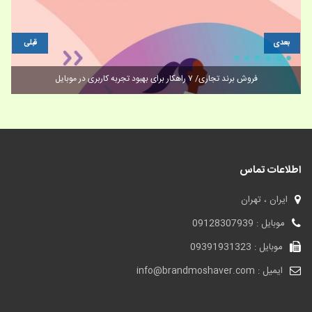
بعدی
قبلی
فروش برند تجاری/ ۷ راهکار برای بهبود تجربه کاربری در موبایل
اطلاعات تماس
ایران ، تهران
موبایل : 09128307939
موبایل : 09391931323
ایمیل : info@brandmoshaver.com