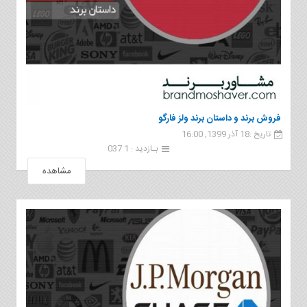
فروش برند و داستان برند ولز فارگو
تاریخ :18 آذر 1399, 16:00
بـازدید : 1 037
مشاهده