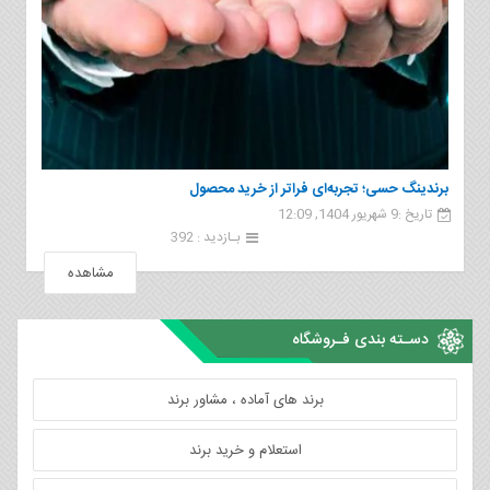
برندینگ حسی؛ تجربه‌ای فراتر از خرید محصول
تاریخ :9 شهریور 1404, 12:09
بـازدید : 392
مشاهده
دسـته بندی فـروشگاه
برند های آماده ، مشاور برند
استعلام و خرید برند