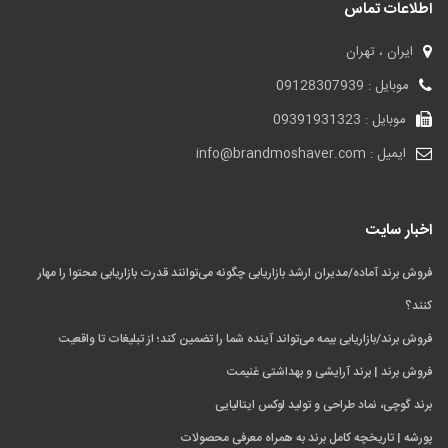
اطلاعات تماس
ایران ، تهران
موبایل : 09128307939
موبایل : 09391931323
ایمیل : info@brandmoshaver.com
اخبار سایت
فروش برند آماده/مدیران ارشد بازاریابی چگونه می‌توانند قدرت بازاریابی محتوا را مهار
کنند؟
فروش برند/بازاریابی بیمه می‌تواند آینده شما را تضمین کند؛ از تبلیغات تا واقعیت
فروش برند | برند آرایشی و بهداشتی غنیمت
برند گوچی، نماد طراحی و تولید لوکس ایتالیایی
پورشه | تاریخچه کامل برند به همراه معرفی محصولات