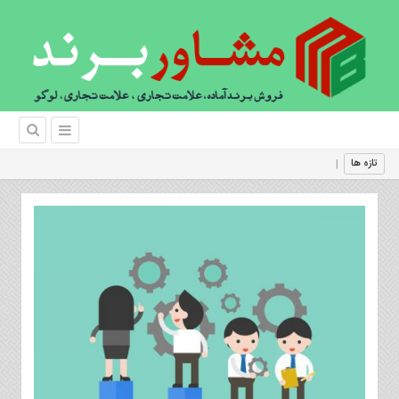
ف
تازه ها