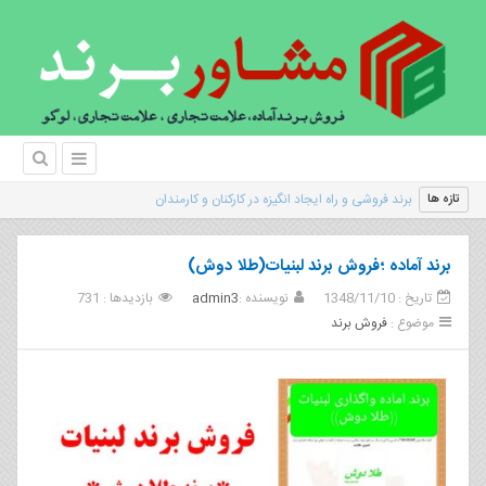
|
تازه ها
برند آماده ؛فروش برند لبنیات(طلا دوش)
تاریخ : 1348/11/10
نویسنده :
admin3
بازدیدها : 731
موضوع :
فروش برند