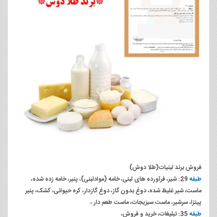
فروش برند لبنیات(طلا دوش)
طبقه
29: شیر، فرآورده های لبنی، خامه (موادلبنی)، پنیر، خامه زده شده،
ماست، شیر غلیظ شده، دوغ بدون گاز، دوغ گازدار، کره حیوانی، کشک، پنیر
پیتزا، سرشیر، ماست سبزیجات، ماست طعم دار ،
طبقه
35: تبلیغات، خرید و فروش،