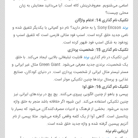
اسامی می‌شنویم. معروف‌ترینش کاله است. آیا می‌دانید معنایش به زبان
محلی چیست؟
تکنیک نام گذاری 14: ادغام واژگان
برند
Sony Ericson را به خاطر دارید؟ نام دو کمپانی با یکدیگر تلفیق شده و
نامی جدید خلق کرده است. اسنپ فود مثالی فارسی است که تلفیق اسنپ و
زودفود به شکل اسنپ فود ظهور کرده است.
تکنیک نام گذاری 15: شخصیت پردازی
این تکنیک در نام گذاری
برند
قابلیت تبلیغاتی بالایی ایجاد می‌کند. با خلق
یک شخصیت، برندی جدید معرفی می‌شود. Green Giant مثال غیر ایرانی و
مستر تیستر مثال ایرانی از شخصیت پردازی است. در دنیای کودکان، صنایع
غذایی و پرسنال برندها چنین تکنیکی موثر است.
تکنیک نام گذاری 16: خلق آوا
پپسی و یاهو از چنین الگویی پیروی می‌کنند. پچ پچ در برندهای ایرانی نیز
چنین تکنیکی استفاده می‌کند. این شیوه اگر خلاقانه باشد منجر به خلق واژه
جدید می‌شود. بخشی از فرهنگ و ادبیات مصرف‌کنندگان می‌شود که بسیار با
پتانسیل است. گاهی آوا از یک کلمه واقعی گرفته می‌شود. مثلا پپسی از نام
آنزیم پپسین گرفته شده و واژه جدید خلق شده است.
ارزیابی نام برند