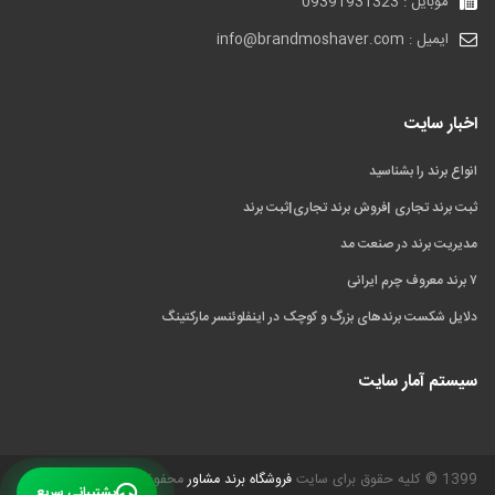
موبایل : 09391931323
ایمیل : info@brandmoshaver.com
اخبار سایت
انواع برند را بشناسید
ثبت برند تجاری |فروش برند تجاری|ثبت برند
مدیریت برند در صنعت مد
۷ برند معروف چرم ایرانی
دلایل شکست برندهای بزرگ و کوچک در اینفلوئنسر مارکتینگ
سیستم آمار سایت
1399 © کلیه حقوق برای سایت
فروشگاه برند مشاور
محفوظ است.
پشتیبانی سریع