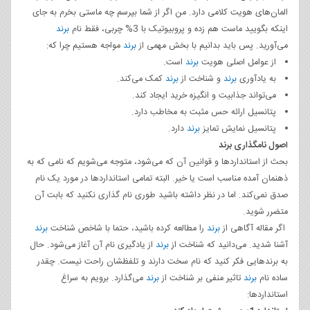
المان‌های هویت کلامی دارد. من اگر از شما بپرسم چه ماستی بخرم به جای
اینکه بگویید ماست هم زده و پروبیوتیک با 3% چربی، فقط نام
برند
می‌آورید. پس باید بدانیم با بخش مهمی از
برند
مواجه هستیم چرا که:
از عوامل اصلی هویت
برند
است.
به یادآوری
برند
و شناخت از
برند
کمک می‌کند.
می‌تواند جذابیت و انگیزه خرید ایجاد کند.
پتانسیل ارائه حس مثبت به مخاطب دارد.
پتانسیل نمایش تمایز
برند
دارد.
اصول نامگذاری برند
بحث از استانداردها و قوانین آن که می‌شود، متوجه می‌شویم که نامی که به
ذهنمان آمده مناسب است یا خیر. البته تمامی استانداردها در مورد یک نام
صدق نمی‌کند. اما در نظر داشته باشید طوری نام گذاری نکنید که بابت آن
متضرر شوید.
اگر مقاله آگاهی از
برند
را مطالعه کرده باشید، حتما با شاخص شناخت
برند
آشنا شدید. می‌دانید که شناخت از
برند
از یادگیری نام آن آغاز می‌شود. حال
به برندهایی فکر کنید که نام سخت دارند و تلفظشان راحت نیست. چقدر
ساده نام
برند
تاثیر منفی بر شناخت از
برند
می‌گذارد. برویم به سراغ
استانداردها: