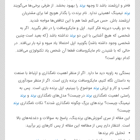
فاخر و ارزشمند باشد تا وجهه
برند
را بهبود بخشد. از طرفی برخی‌ها می‌گویند
برند
نیمینگ اهمیتی ندارد. نام برندت را بگذار هویج اما برای مشتریان
ارزشمند باش. حس می‌کنم شما هم با این تناقض‌ها مواجه شدید.
به دو رقیب دیرینه فکر کنید. اپل و مایکروسافت را در نظر بگیرید. اگر به
شخصی که هیچ آشنایی با این دو
برند
نداشته باشد (که بعید است چنین
شخصی وجود داشته باشد) بگویید اپل احتمالا یاد میوه و تره بار بی‌افتد. در
حالی که با شنیدن نام مایکروسافت قطعا آن شخص یاد تکنولوژی می‌افتد.
کدام بهتر است؟
بستگی به زاویه دید ما دارد. اگر از منظر اهمیت نامگذاری و ارتباط با صنعت
به داستان نگاه کنیم، مایکروسافت برنده بازی است. اگر از منظر سودآوری
کسب و کار و ارزش
برند
موضوع را ببینیم، اپل برنده بازی است. پس به
راستی اهمیت نامگذاری
برند
در چیست؟ مدل‌های نامگذاری
برند
و
برند
نیمینگ چیست؟ برندهای بزرگ چگونه نامگذاری شدند؟ نکات نامگذاری
برند
چیست؟
این مقاله از سری آموزش‌های برندینگ، پاسخ به سوالات و دغدغه‌های بالا
است. انتظار دارم پس از مطالعه این مقاله از پس کارهای زیر برآیید:
تحلیل نام برندها