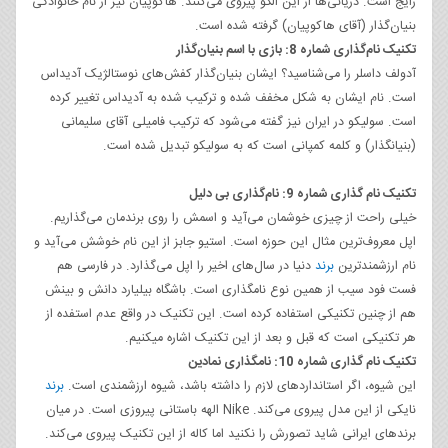
رایج است. دریانی‌ها از این الگو پیروی می‌کنند. هاکوپیان نیز از نام خانوادگی
بنیان‌گذار (آقای هاکوپیان) گرفته شده است.
تکنیک نام‌گذاری شماره 8: بازی با اسم بنیان‌گذار
آدولف داسلر را می‌شناسید؟ ایشان بنیان‌گذار کفش‌های نوستالژیک آدیداس
است. نام ایشان به شکل مخفف شده و ترکیب شده به آدیداس تغییر کرده
است. سولیکو در ایران نیز گفته می‌شود که ترکیب فامیلی آقای سلیمانی
(بنیانگذار) و کلمه کمپانی است که به سولیکو تبدیل شده است.
تکنیک نام گذاری شماره 9: نام‌گذاری بی دلیل
خیلی راحت از چیزی خوشمان می‌آید و اسمش را روی برندمان می‌گذاریم.
اپل معروف‌ترین مثال این حوزه است. استیو جابز از این نام خوشش می‌آید و
نام ارزشمندترین
برند
دنیا در سال‌های اخیر را اپل می‌گذارد. در فارسی هم
فست فود سیب از همین نوع نامگذاری است. باشگاه بیلیارد دانش و بینش
هم از چنین تکنیکی استفاده کرده است. این تکنیک در واقع عدم استفده از
هر تکنیکی است که قبل و بعد از این تکنیک اشاره می‎کنیم.
تکنیک نام گذاری شماره 10: نامگذاری نمادین
این شیوه، اگر استانداردهای لازم را داشته باشد، شیوه ارزشمندی است.
برند
نایکی از این مدل پیروی می‌کند. Nike الهه باستانی پیروزی است. در میان
برندهای ایرانی شاید تصورش را نکنید اما کاله از این تکنیک پیروی می‌کند.