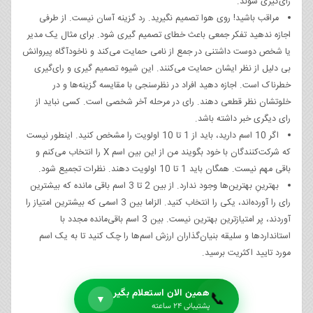
رای‌گیری شوند.
مراقب باشید! روی هوا تصمیم نگیرید. رد گزینه آسان نیست. از طرفی
اجازه ندهید تفکر جمعی باعث خطای تصمیم گیری شود. برای مثال یک مدیر
یا شخص دوست داشتنی در جمع از نامی حمایت می‌کند و ناخودآگاه پیروانش
بی دلیل از نظر ایشان حمایت می‌کنند. این شیوه تصمیم گیری و رای‌گیری
خطرناک است. اجازه دهید افراد در نظرسنجی با مقایسه گزینه‌ها و در
خلوتشان نظر قطعی دهند. رای در مرحله آخر شخصی است. کسی نباید از
رای دیگری خبر داشته باشد.
اگر 10 اسم دارید، باید از 1 تا 10 اولویت را مشخص کنید. اینطور نیست
که شرکت‌کنندگان با خود بگویند من از این بین اسم X را انتخاب می‌کنم و
باقی مهم نیست. همگان باید 1 تا 10 اولویت دهند. نظرات تجمیع شود.
بهترینِ بهترین‌ها وجود ندارد. از بین 2 تا 3 اسم باقی مانده که بیشترین
رای را آورده‌اند، یکی را انتخاب کنید. الزاما بین 3 اسمی که بیشترین امتیاز را
آوردند، پر امتیازترین بهترین نیست. بین 3 اسم باقی‌مانده مجدد با
استانداردها و سلیقه بنیان‌گذاران ارزش اسم‌ها را چک کنید تا به یک اسم
مورد تایید اکثریت برسید.
همین الان استعلام بگیر
📞
▼
پشتیبانی ۲۴ ساعته