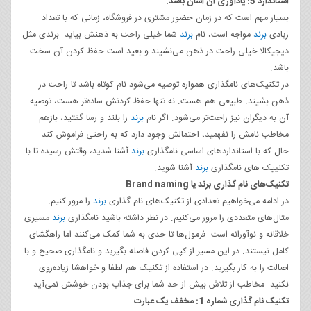
استاندارد 5: یادآوری آن آسان باشد.
بسیار مهم است که در زمان حضور مشتری در فروشگاه، زمانی که با تعداد
زیادی
برند
مواجه است، نام
برند
شما خیلی راحت به ذهنش بیاید. برندی مثل
دیجیکالا خیلی راحت در ذهن می‌نشیند و بعید است حفظ کردن آن سخت
باشد.
در تکنیک‌های نامگذاری همواره توصیه می‌شود نام کوتاه باشد تا راحت در
ذهن بشیند. طبیعی هم هست. نه تنها حفظ کردنش ساده‌تر هست، توصیه
آن به دیگران نیز راحت‌تر می‌شود. اگر نام
برند
را بلند و رسا گفتید، بازهم
مخاطب نامش را نفهمید، احتمالش وجود دارد که به راحتی فراموش کند.
حال که با استانداردهای اساسی نامگذاری
برند
آشنا شدید، وقتش رسیده تا با
تکنییک های نامگذاری
برند
آشنا شوید.
تکنیک‌های نام گذاری برند یا Brand naming
در ادامه می‌خواهیم تعدادی از تکنیک‌های نام گذاری
برند
را مرور کنیم.
مثال‌های متعددی را مرور می‌کنیم. در نظر داشته باشید نامگذاری
برند
مسیری
خلاقانه و نوآورانه است. فرمول‌ها تا حدی به شما کمک می‌کنند اما راهگشای
کامل نیستند. در این مسیر از کپی کردن فاصله بگیرید و نامگذاری صحیح و با
اصالت را به کار بگیرید. در استفاده از تکنیک هم لطفا و خواهشا زیاده‌روی
نکنید. مخاطب از تلاش بیش از حد شما برای جذاب بودن خوشش نمی‌آید.
تکنیک نام گذاری شماره 1: مخفف یک عبارت