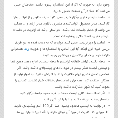
وجود دارد. به طوری که اگر از این استاندارد پیروی نکنید، مخاطبان حس
می‌کنند که اصلا در آن صنعت حضور ندارید!
جلسه طوفان فکری برگزار کنید. سعی کنید طیف متنوعی از افراد را وارد
کار کنید. مدیر محصول، تولیدکننده، مشتری بالقوه، مدیر ارشد و … همگی
می‌توانند از حضار جلسات شما باشند. حواستان باشد که اولویت در جلسات
طوفان فکری، تعداد بالای پیشنهادات است.
اسامی را دور نریزید. سعی کنید مواردی که به دست آمده به دو طریق
بررسی کنید: اول اینکه آیا این اسامی با استانداردها و هویت
برند
همخوانی
دارند؟ دوم اینکه آیا پتانسیل بهبودشان وجود دارد؟
عجله نکنید. فرایند خلاقانه فرایندی با عجله نیست. اجازه دهید ذهن شما
و تیمتان فرصت تفکر بیشتر در مورد نام‌های پیشنهادی داشته باشد. اگر
شخصی تحمل فضای ابهام خلاقیت را ندارد اذیتش نکنید. به اجبار نباید از
همگان استفاده کرد. همه برای فعالیت‌های خلاقانه خلق نشدند. کسانی را
دعوت کنید که شوق مشارکت داشته باشند.
اگر تعداد نام‌ها کافی نیست مجدد با افراد جدید جلسه برگزار کنید.
ایده‌های جدید دریافت کنید و آنها را غربالگری کنید.
در نهایت به لیستی محدود برسید. مثلا اگر 100 اسم پیشنهادی دارید،
10 موردی که اکثریت در مورد آن توافق دارند را نگه دارید تا وارد پروسه