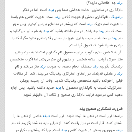
برند
چه اطلاعاتی دارید؟).
نام‌گذاری در ساده‌ترین حالت هدفش صدا زدن
برند
است. اما در تفکر
برندینگ
، نام‌گذاری بخش از هویت کلامی
برند
است. هویت کلامی هم راستا
با هویت استراتژیک
برند
است که پیشتر در مقاله‌ای بررسی کردیم. پس مهم
است که نام
برند
چه باشد. در نظر داشته باشید که
برند
به نام تاثیر می‌گذارد و
نام
برند
بر مخاطب. سیب یا اپل هیچ بار معنایی قدرتمندی ندارد مگر آنکه با
برندی همراه شود که تحول گرا است.
اگر به شخص عادی بگویید برای محصول نام بگذاریم احتمالا به موضوعاتی
مثل خوش آوایی، علاقه شخصی و مفهوم آن فکر می‌کند. اما اگر به متخصص
برندینگ بگوییم
برند
نیمینگ انجام دهیم، به هویت
برند
فکر می‌کند و نام
برند
را عاملی قدرتمند در راستای استراتژی برندینگ می‌بیند. شما اگر مقالات
قبلی را خوانده باشید متخصص برندینگ شدید. وقت آن رسیده رویکرد
استراتژیک نسبت به نام‌گذاری محصول یا
برند
جدید داشته باشید. پس اجازه
دهید کمی در مورد فرایند نام‌گذاری صحیح و نکات آن دقیق‌تر شویم.
ضرورت نامگذاری صحیح برند
برندها قرار است در ذهن ما ثبت شوند. قرار است
طبقه
خاصی از ذهن ما را
اشغال کنند. قرار است در بازار رقابت کنند. از طرفی باید به شما بگوییم که نام
برند
، مهم‌ترین بخش در هویت کلامی
برند
است. چرا که بیشترین تکرار در