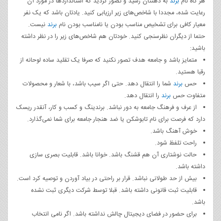
هر گاه نام
برند
به ذهنتان رسید و تصور کردید که استانداردها در مورد آن
رعایت شده، مجددا با شاخص‌های زیر ارزیابی کنید. یادتان باشد که یک نفر
معیار کافی برای تشخیص مناسب بودن یا نامناسب بودن نام
برند
نیست.
حتما از دیگران نظرسنجی کنید. خودتان هم شاخص‌های زیر را در نظر داشته
باشید:
متمایز باشد و جامعه هدف تصور نکنید که صرفا یک تقلید ساده ‌لوحانه از
رقبا هستید.
حس
برند
شما را انتقال دهد. حتی اگر سیب باشد، با شعار و محصولات
متفاوت حس
برند
را انتقال دهد.
از عرف و فرهنگ جامعه به دور نباشد. برندینگ و کسب و کار، آنقدر ریسک
دارد که فرصت برای نام تابوشکن یا ضد هنجار جامعه برای شما نمی‌گذارد.
خوش آهنگ باشد.
راحت تلفظ شود.
حالت نوشتاری آن هم قشنگ باشد. خوانا باشد. قابلیت بصری سازی
داشته باشد.
بیش از حد طولانی نباشد. قرار بر راحتی در بیاد آوردن و توصیه کرد است.
قابلیت ثبت قانونی داشته باشد. قبلا توسط شرکت دیگری ثبت نشده
باشد.
برای حضور در فضای دیجیتال چالش نداشته باشد. اگر نامی انتخاب