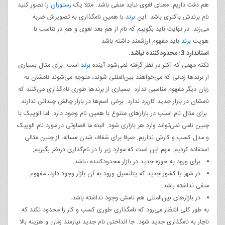
هم دقت داریم. معنای لغوی نباید منفی باشد. مثلا یک
رستوران
را تصور کنید
نام برندش باکتری باشد. این
برند
با همین نامگذاری به تصویرش ضربه
می‌زند. در نهایت باید بگوییم که نام از هم بعد لغوی و هم در تناسب با
هویت
برند
باید مفهوم ارزشمند داشته باشد.
استاندارد 3: محدودکننده نباشد.
نکته مهمی که اکثر در نظر گرفته نمی‌شود آینده
برند
است. برای مثال بسیاری
از برندها زمانی که می‌خواهند بین‌المللی شوند، متوجه می‌شوند نامشان به
زبان دیگر مفهوم مناسبی ندارد. بسیاری از برندها طوری نام‌گذاری می‌کنند که
نامشان در بازار جدید کاربرد ندارد. برخی اسم‌ها در بازار چالش چندانی ندارند.
برای مثال نام اسنپ در بازارهای متنوع با همین نام وجود دارد. اما الوپیک با
چنین نامی نمی‌تواند وارد هر بازاری شود. البته ما قضاوتی در مورد نام الوپیک
و مدل کسب و کارش نداریم. صرفا برای شفاف شدن مساله، از چنین مثالی
استفاده کردیم. مهم این است که موارد زیر را در نام‌گذاری درنظر بگیریم:
برای ورود به حوزه جدید در بازار محدودکننده نباشد.
در شهر یا کشور جدید که پتانسیل ورود به آن بازار وجود دارد، مفهوم
منفی نداشته باشد.
در بازارهای بین‌المللی هم نامش وجود نداشته باشد.
به طور کلی انتظار می‌رود که نامگذاری طوری کسب و کار را محدود نکند که
ناچار به نامگذاری جدید شود. جا انداختن نام جدید نیازمند زمان و هزینه بالا