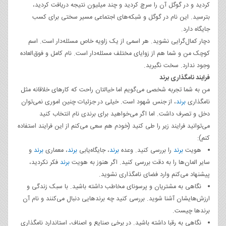
کردید و در گوگل آن را سرچ کردید و چند میلیون نتیجه دریافت کردید،
بترسید. این نام در گوگل و شبکه‌های اجتماعی مسیر سختی برای کسب
جایگاه دارد.
دچار کمال‌گرایی نشوید. هر اسمی از یک زاویه خاص مسئله‌دار است. اسم
کوچک من و شما هم از زوایای مختلف مسئله‌دار است. نام کامل و فوق‌العاده
وجود ندارد. سخت نگیرید.
فرایند نامگذاری برند
من به شما تجربه شخصی می‌گویم اما خیالتان راحت که کارهای خلاقانه مثل
نامگذاری
برند
، از جنس شهود است. خیلی در جزئیات چنین اموری نمی‌توان
دخل و تصرف داشت. اما اگر می‌خواهید برای برندی نام انتخاب کنید
می‌توانید فرایند زیر را طی کنید (خودم هم سعی می‌کنم از این فرایند استفاده
کنم):
هویت
برند
را بررسی کنید. وعده
برند
، جایگاه‌یابی
برند
، معماری
برند
و
سایر المان‌ها را به دقت بررسی کنید. اگر هنوز به هویت
برند
فکر نکردید،
پیشنهاد می‌کنم وارد فضای نامگذاری نشوید.
نگاهی به مشتریان و پرسونای مخاطب داشته باشید. با سبک زندگی و
ارزش‌هایشان آشنا شوید. بررسی کنید چه برندهایی دنبال می‌کنند و نام آن
برندها چیست.
نگاهی به رقبا داشته باشید. در برخی صنایع و اصناف، استاندارد نامگذاری