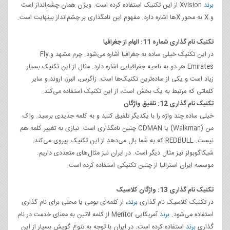
برند
Xvision از این تکنیک استفاده کرده است. ویژن همان چشم‌انداز است
و X به محور Xها اشاره دارد. مفهوم این نامگذاری بر چشم‌انداز بینهایت است.
تکنیک نام گذاری شماره 11: الهام از جغرافیا
در این تکنیک خیلی ساده به جغرافیا اشاره می‌شود. چرم مشهد و Fly
Emirates هر دو به ناحیه جغرافیایی اشاره دارد. مثال از این تکنیک بسیار
زیاد است و یکی از ساده‌ترین تکنیک‌ها است. زاگرس، البرز، اروند و سایر
کلماتی که مرتبط به یک بخش است، از این تکنیک استفاده می‌کند.
تکنیک نام گذاری 12: تلفیق واژگان
خیلی ساده چند واژه را با یکدیگر تلفیق کنید و به کلمه جدیدی برسید. واک
من (Walkman) یا CDMAN چنین نامگذاری است. نیازی به تغییر کلمه هم
نیست. REDBULL که به شما بال می‌دهد از این تکنیک پیروی می‌کند.
شیکاگوبولز نیز مثال دیگر است. در ایران نیز مثال‌های متعددی داریم.
موسسه ایران استرالیا از چنین تکنیکی استفاده کرده است.
تکنیک نام گذاری 13: واژگان کلاسیک
در تکنیک کلاسیک نام گذاری
برند
، از کلمه‌ای بومی یا محلی برای نام گذاری
استفاده می‌شود.
برند
آمریکایی Meritor از کلمه لاتین به معنای خدمت در نام
گذاری
برند
استفاده کرده است. در ایران با توجه به تنوع گویش بسیار از این