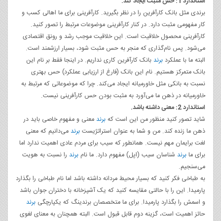
استاندارد 1: حس مثبت ایجاد کند.
برندی مثل بانک کارآفرین را در نظر بگیرید. کارآفرینی برای ما اهالی کسب و
کار مفهومی مثبت دارد. در کنار کارآفرینی موضوعات مرتبط را تصور کنید.
کارآفرینی محصول خلاقیت است. این خلاقیت موجب رشد و رونق اقتصادی
می‌شود. پس نام‌گذاری که منجر به حس مثبت شود، بسیار ارزشمند است.
البته ما با عملکرد
برند
بانک کارآفرین کاری نداریم. در اینجا فقط بر نام این
بانک متمرکز هستیم. نام این بانک (فارغ از ارزیابی عملکرد) حس بهتری
نسبت به بانکی مثل خاورمیانه ایجاد می‌کند. چرا که موضوعاتی که مرتبط به
خاورمیانه در ذهن ما می‌آورد به مثبت بودن حس کارآفرینی نیست.
استاندارد 2: معنی داشته باشد.
شاید تصور کنید منظور من این است که
برند
معنی و مفهوم خاصی باید در
ذهن ما زنده کند. من و شما به عنوان استراتژیست
برند
می‌دانیم که معنی
لغت برایمان مهم نیست. همانطور که سیب برای مردم عادی اهمیت ندارد اما
برای ما
برند
شناسان سیب (اپل) مفهوم دارد. ما نام
برند
را نسبت به هویت
می‌سنجیم.
به طباخی فکر کنید که بسیار محیط مردانه داشته باشد اما نام طباخی را بگذارد
پارمیدا. این را با حالتی مقایسه کنید که یک آشپزخانه با دختران جوان باشد
و اسمش را بگذارد پارمیدا. برای ما متخصصان برندینگ که یکپارچگی
برند
حائز اهمیت است، گزینه دوم قابل قبول است. البته همچنان به معنای لغوی