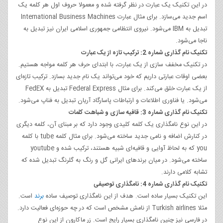
در این تکنیک یک عبارت در نظر گرفته شده و معمولا حروف اول هر کلمه یک
اسم جدید می‌سازد. برای مثال عبارت International Business Machines
تبدیل به IBM می‌شود. نیروی انتظامی جمهوری اسلامی ایران نیز تبدیل به
ناجا می‌شود.
تکنیک نام گذاری شماره 2: ترکیب تازه از یک عبارت
در تکنیک مخفف سازی از یک عبارت، با ابتدای حرف هر کلمه مواجه هستیم.
بعضی اوقات عبارتی داریم که خود می‌تواند یک نام جدید بسازد. ترکیب تازه‌ای
از یک عبارت خلق می‌کند. برای مثال Federal Express تبدیل به FedEX
می‌شود. یا فناوری اطلاعات و ارتباطات پاسارگاد آریان تبدیل به فناپ می‌شود.
تکنیک نام گذاری شماره 3: قافیه ‌سازی و شباهت کلمات
در این نوع نامگذاری یک کلمه کلیدی وجود دارد که بر مبنای آن، کلمه دیگری
در کنارش اضافه و نامی جدید ساخته می‌شود. برای مثال کلمه tube با کلمه
you که به لحاظ آوایی و قافیه‌ای شبیه هستند، ترکیب شده و youtube
ساخته می‌شود. در میان برندهای ایرانی گل و رنگ به گلرنگ تبدیل شده که
تشابه کلامی دارند.
تکنیک نام گذاری شماره 4: نامگذاری توصیفی
این تکنیک بسیار ساده است. هدف از این نامگذاری توصیف ساده
برند
است.
مثلا Turkish airlines از نامش مشخص است که در چه حوزه‌ای فعالیت دارد.
در فارسی نیز چنین نامگذاری بسیار رایج است. زر ماکارون از این نوع