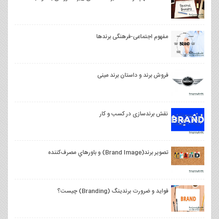
مفهوم اجتماعی-فرهنگی برندها
فروش برند و داستان برند مینی
نقش برندسازی در کسب و کار
تصوير برند(Brand Image) و باورهاي مصرف‌کننده
فواید و ضرورت برندینگ (Branding) چیست؟