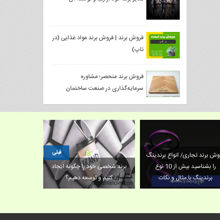
فروش برند | فروش برند مواد غذایی (در
تاپ)
فروش برند منحصر؛ مشاوره
سرمایه‌گذاری در صنعت ساختمان
قبلی
وش برند تجاری/ انواع برندینگ
را بشناسید بیش از 10 نوع
برند شخصی خود را چگونه ایجاد
یک مدل کاربر
برندینگ با مثال و نکات
کنیم و توسعه دهیم؟
ش