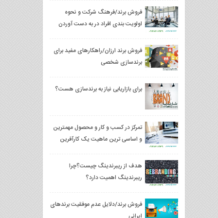
فروش برند/فرهنگ شرکت و نحوه
اولویت بندی افراد در به دست آوردن
نتایج عالی
فروش برند ارزان/راهکارهای مفید برای
برندسازی شخصی
برای بازاریابی نیاز به برندسازی هست؟
تمرکز در کسب ‌و کار و محصول مهمترین
و اساسی ترین ماهیت یک کارآفرین
هدف از ریبرندینگ چیست؟چرا
ریبرندینگ اهمیت دارد؟
فروش برند/دلایل عدم موفقیت برندهای
ایرانی