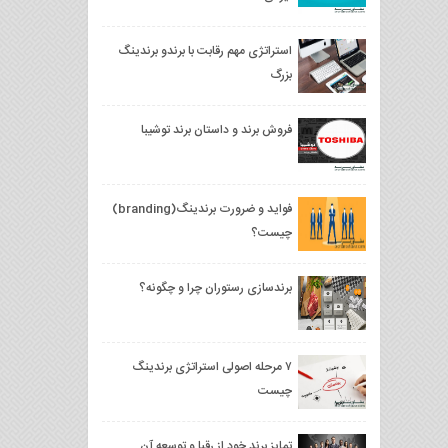
استراتژی مهم رقابت با برندو برندینگ
بزرگ
فروش برند و داستان برند توشیبا
فواید و ضرورت برندینگ(branding)
چیست؟
برندسازی رستوران چرا و چگونه؟
۷ مرحله اصولی استراتژی برندینگ
چیست
تمایز برند خود از رقبا و توسعه آن