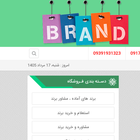
09391931323
091
امروز : شنبه، 17 مرداد 1405
دسـته بندی فـروشگاه
برند های آماده ، مشاور برند
استعلام و خرید برند
مشاوره و خرید برند