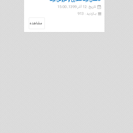
داستان برند مکلارن و فروش برند
تاریخ :12 آذر 1399, 15:00
بـازدید : 913
مشاهده