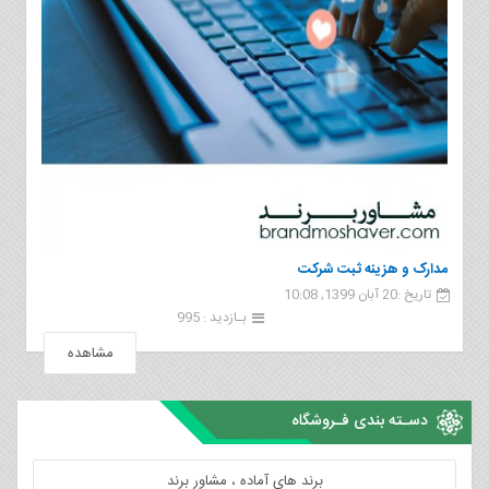
مدارک و هزینه ثبت شرکت
تاریخ :20 آبان 1399, 10:08
بـازدید : 995
مشاهده
دسـته بندی فـروشگاه
برند های آماده ، مشاور برند