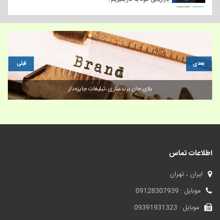
بعدی
قبلی
فروش تمام لیست های برند
اطلاعات تماس
ایران ، تهران
موبایل : 09128307939
موبایل : 09391931323