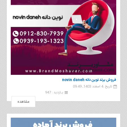
فروش برند نوین دانه novin daneh
تاریخ :4 اسفند 1403, 09:49
بـازدید : 947
مشاهده