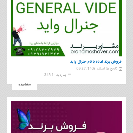
فروش برند آماده با نام جنرال وايد
تاریخ :5 اسفند 1403, 09:27
بـازدید : 1 348
مشاهده