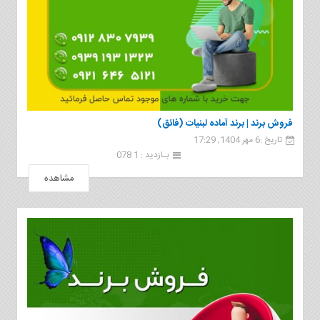
فروش برند | برند آماده لبنیات (فائق)
تاریخ :6 مهر 1404, 17:29
بـازدید : 1 078
مشاهده