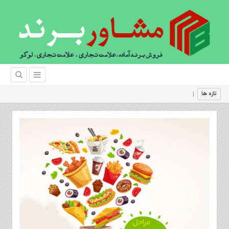
برن
تازه ها