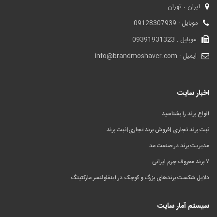
ایران ، تهران
موبایل : 09128307939
موبایل : 09391931323
ایمیل : info@brandmoshaver.com
اخبار سایت
انواع برند را بشناسید
ثبت برند تجاری |فروش برند تجاری|ثبت برند
مدیریت برند در صنعت مد
۷ برند معروف چرم ایرانی
دلایل شکست برندهای بزرگ و کوچک در اینفلوئنسر مارکتینگ
سیستم آمار سایت