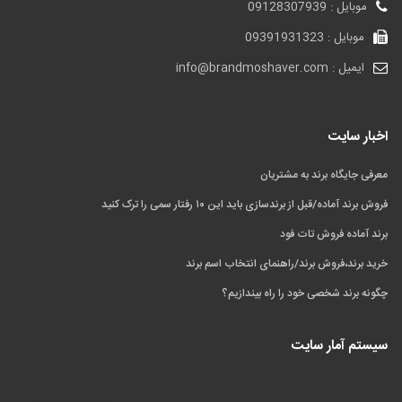
موبایل : 09128307939
موبایل : 09391931323
ایمیل : info@brandmoshaver.com
اخبار سایت
معرفی جایگاه برند به مشتریان
فروش برند آماده/قبل از برندسازی باید این ۱۰ رفتار سمی را ترک کنید
برند آماده فروش تات فود
خرید برند،فروش برند/راهنمای انتخاب اسم برند
چگونه برند شخصی خود را راه بیندازیم؟
سیستم آمار سایت