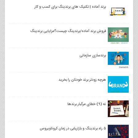
برند آماده | تکنیک های برندینگ برای کسب و کار
فروش برند آماده/برندینگ چیست؟مزایایی برندینگ
برندسازی سازمانی
هرچه زودتر برند خودتان را بخرید
نه (۹) خطای مرگبار برندها
۵ راه برندینگ و بازاریابی در زمان کروناویروس