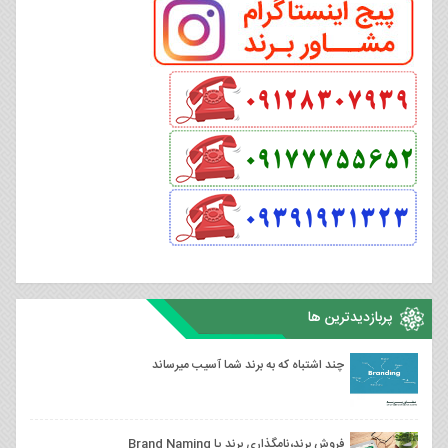
پربازدیدترین ها
چند اشتباه که به برند شما آسیب میرساند
فروش برند،نامگذاری برند یا Brand Naming