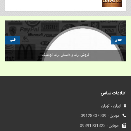
بعدی
قبلی
فروش برند و داستان برند اتودسک
اطلاعات تماس
ایران ، تهران
موبایل : 09128307939
موبایل : 09391931323