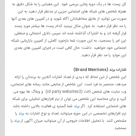
کل پست ها در یک دوره زمانی بررسی شود. این مقیاس را به شکل دقیق به
همراه شاخص های شبکه های اجتماعی جزیی­ تر مدنظر قرار دهید به این
صورت می توانید از علایق مخاطبانتان آگاه شوید و در کمپین های بعدی آنها
را مد نظر قرار دهید. به عنوان مثال ببینید کدام پست ها بیشتر مورد پسند
قرار گرفته اند و به اشتراک گذاشته شده اند سپس دلایل احتمالی و منطقی
این امر را بسنجید، به این صورت شما بازخورد کاملی از کمپین بازاریابی شبکه
اجتماعی خود خواهید داشت؛ حال کافی است در اجرای کمپین های بعدی
این موارد را مد نظر قرار دهید.
اشارات برند
(Brand Mentions)
این شاخص از این لحاظ که دیدی از تعداد اشارات آنلاین به برندتان را ارائه
میدهد، منحصر به فرد است. این شاخص از منابعی مانند رسانه ­های اجتماعی،
وب سایت های شخص ثالث (rd party websites3) و وبلاگ ها بهره می
گیرد و برای محاسبه این شاخص می توان از نرم افزارهای تحلیلی برای شبکه
های اجتماعی استفاده کرد. اگر
برند
شما گستره ­ی فعالیت بالایی داشته باشد
نرم افزارهای تخصصی در این حوزه می­توانند تعداد و نوع اشارات به
برند
را
مشخص کنند. با تحلیل اطلاعات خروجی از آن میتوانید میزان آگهی از
برند
را
بسنجید.