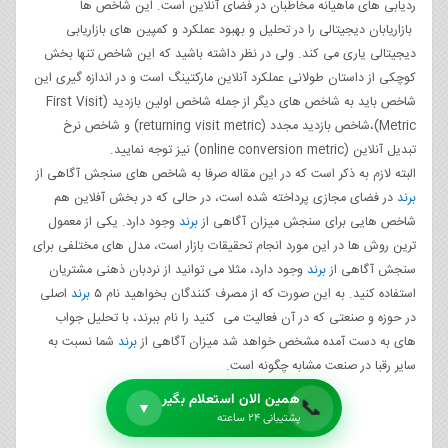
ردیابی ­های ماهیانه مخاطبان در فضای آنلاین است. این شاخص ها
بازاریابان دیجیتالی را در تحلیل و بهبود عملکرد و کمپین های بازاریابی
دیجیتالی یاری می کند. ولی در نظر داشته باشید که این شاخص تنها بخش
کوچکی از داستان طولانی عملکرد آنلاین مارکتینگ است و در اندازه­ گیری این
شاخص باید به شاخص های دیگر از جمله شاخص اولین بازدید (First Visit
Metric)،شاخص بازدید مجدد (returning visit metric) و شاخص نرخ
تبدیل آنلاین (online conversion metric) نیز توجه نمایید.
البته لازم به ذکر است که در این مقاله صرفا به شاخص های سنجش آگاهی از
برند
در فضای مجازی پرداخته شده است، در حالی که در بخش آفلاین هم
شاخص هایی برای سنجش میزان آگاهی از
برند
وجود دارد. یکی از معمول
ترین روش ها در این مورد انجام تحقیقات بازار است، مدل های مختلفی برای
سنجش آگاهی از
برند
وجود دارد، مثلا می توانید از نردبان ذهنی مشتریان
استفاده کنید. به این صورت که از مصرف کنندگان بخواهید نام ۵
برند
اصلی
در حوزه و صنعتی که در آن فعالیت می کنید را نام ببرند، با تحلیل جواب
های به دست آمده مشخص خواهد شد میزان آگاهی از
برند
شما نسبت به
سایر رقبا در صنعت مشابه چگونه است.
همین الان استعلام بگیر
📞
▼
پشتیبانی ۲۴ ساعته