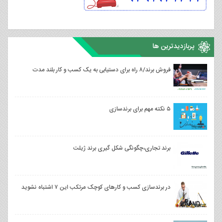
پربازدیدترین ها
فروش برند/۸ راه برای دستیابی به یک کسب و کار بلند مدت
۵ نکته مهم برای برندسازی
برند تجاری،چگونگی شکل گیری برند ژیلت
⁣⁣در برندسازی کسب و کارهای کوچک مرتکب این ۷ اشتباه نشوید