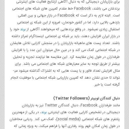
برای بازاریابان دیجیتالی که به دنبال آگاهی ازنتایج فعالیت های اینترنتی
برندشان می­ باشند، Facebook خط مقدم کمپین های شبکه های اجتماعی
است. البته لازم به ذکر است که Facebook در بازار جهانی و بین المللی
بازدهی بالایی دارد، اما در کشور خودمان، امروزه از این شبکه­ ی اجتماعی
استقبال زیادی نمی­شود. در واقع برندهایی که می­خواهند آگاهی از
برند
خود را
در بازار ایران افزایش دهند، باید بر شبکه ­ی اجتماعی اینستاگرام تمرکز داشته
باشند. تعداد پست های ماهیانه بازاریابان را در سنجش کارایی تلاش هایشان
در شبکه اجتماعی کمک می ­کند و در عین حال می­توان این عدد را با افزایش
طرفداران در طول زمان مقایسه کرد. این مقایسه­ ها نیازمند تجزیه و تحلیل
بیشتر از طریق توجه به سایر معیارهای شبکه های اجتماعی می­ باشد. برای
مثال افزایش تعداد فالور و یا پست هایی که به اشتراک گذاشته می­شود می­
تواند تا حدی نشان دهد که کمپین بازاریابی شبکه اجتماعی با موفقیت انجام
گرفته است یا خیر.
دنبال ­کنندگان توییتر
(Twitter Followers)
مانند طرفداران Facebook، دنبال کنندگان Twitter نیز به بازاریابان
دیجیتالی در تشخیص کارایی فعالیت های اینترنتی
برند
، در یکی از مهمترین
پلتفرم های شبکه اجتماعی (social media)، کمک می ­کند. ردیابی مخاطبان
در طول زمان امکان فهم روند رفتاری آنها را فراهم میکند، به ویژه زمانی که