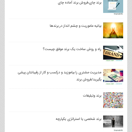
برند چای،فروش برند آماده چای
بیانیه ماموریت و چشم انداز در برندها
راه و روش ساخت یک برند موفق چیست؟
مدیریت مشتری را بیاموزید و درکسب و کار از رقیبانتان پیشی
بگیرید/فروش برند
برند وتبلیغات
برند شخصی یا استراتژی یکپارچه