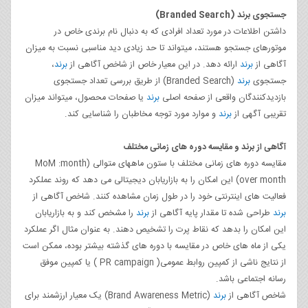
جستجوی برند
(Branded Search)
داشتن اطلاعات در مورد تعداد افرادی که به دنبال نام برندی خاص در
موتورهای جستجو هستند، میتواند تا حد زیادی دید مناسبی نسبت به میزان
آگاهی از
برند
ارائه دهد. در این معیار خاص از شاخص آگاهی از
برند
،
جستجوی
برند
(Branded Search) از طریق بررسی تعداد جستجوی
بازدیدکنندگان واقعی از صفحه اصلی
برند
یا صفحات محصول، میتواند میزان
تقریبی آگهی از
برند
و موارد مورد توجه مخاطبان را شناسایی کند.
آگاهی از برند و مقایسه دوره ­های زمانی مختلف
مقایسه دوره­ های زمانی مختلف با ستون ماه­های متوالی (MoM :month
over month) این امکان را به بازاریابان دیجیتالی می ­دهد که روند عملکرد
فعالیت های اینترنتی خود را در طول زمان مشاهده کنند. شاخص آگاهی از
برند
طراحی شده تا مقدار پایه آگاهی از
برند
را مشخص کند و به بازاریابان
این امکان را بدهد که نقاط پرت را تشخیص دهند. به عنوان مثال اگر عملکرد
یکی از ماه­ های خاص در مقایسه با دوره ­های گذشته بیشتر بوده، ممکن است
از نتایج ناشی از کمپین روابط عمومی( PR campaign ) یا کمپین موفق
رسانه اجتماعی باشد.
شاخص آگاهی از
برند
(Brand Awareness Metric) یک معیار ارزشمند برای