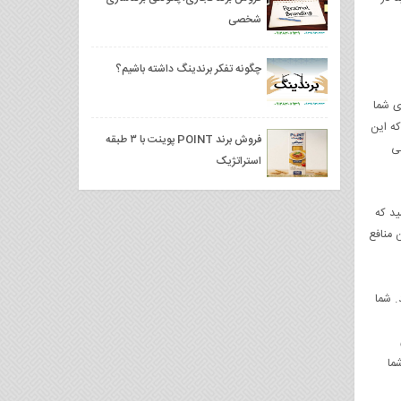
شخصی
چگونه تفکر برندینگ داشته باشیم؟
ی شما
ه این
فروش برند POINT پوينت با ۳ طبقه
نی
استراتژیک
ید که
منافع
. شما
ما