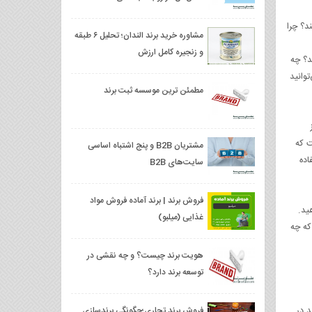
د؟ چرا
مشاوره خرید برند الندان؛ تحلیل ۶ طبقه
و زنجیره کامل ارزش
د؟ چه
توانید
مطمئن ترین موسسه ثبت برند
درصد از
ت که
مشتریان B2B و پنج اشتباه اساسی
اده
سایت‌های B2B
فروش برند | برند آماده فروش مواد
ید.
غذایی (میلبو)
که چه
هویت برند چیست؟ و چه نقشی در
توسعه برند دارد؟
 در
فروش برند تجاری؛چگونگی برندسازی