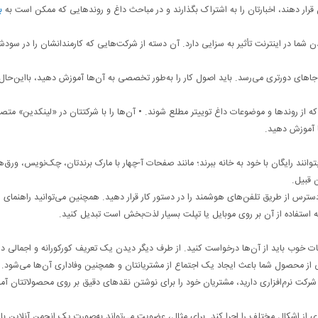
 قرار دهند، اخبارتان را به اشتراک بگذارند و در مباحث داغ و روندهایی که ممکن است به
ب
 در اینترنت تأثیر به سزایی دارد. آن دسته از شرکت‌هایی که کارمندانشان را در سودشا
ه جاهای دورتری می‌رسد. باید اصول کار را به‌طور تخصصی به آن‌ها آموزش دهید، بااین‌حال
 از روندها و موضوعات داغ توییتر مطلع شوند. • آن‌ها را با شرکتتان در «لینکدین» متص
ها آموزش دهید.
انند رایگان با خود به خانه ببرند؛ مانند صفحات آ-چهار با مارک برندتان، چک‌نویس، ورق‌ه
 قبیل.
‌دسترس از طریق تلفن‌های هوشمند را در دستور کار قرار دهید. همچنین می‌توانید راهنمای
استفاده از آن بر روی موبایل یا تپلت بسیار لذت‌بخش است تبدیل کنید.
ت خوب باید از آن‌ها درخواست کنید. از طرف دیگر دیدن یک تعریف کورکورانه و اجمالی در
ی از محصول شما باعث ایجاد یک اجتماع از مشتریانتان و همچنین وفاداری آن‌ها می‌شود.
رکت نرم‌افزاری دارید، مشتریان خود را برای نوشتن نقدهای دقیق بر روی محصولاتتان آ
 از اشکال مختلف را اجرا کند. برای مثال، عضویت می‌تواند به‌صورت یک انجمن آنلاین با