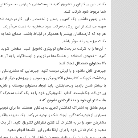
بکنند. نیروی کارتان را تشویق کنید تا پست‌هایی درباره‌ی محصولاتتان
شما مربوط شود شرکت کنند.
حتی بدون داشتن یک کمپین رسمی و تخصصی، این کار در دیده شدن شما
سهیم می‌کنند از این روش به‌مراتب سود بیشتری به دست می‌آورند.
هر چه که کارمندانتان بیشتر با همدیگر در ارتباط باشند، صدای شما ب
نکات نیز می‌تواند مؤثر باشد:
• آن‌ها را به شرکت در بحث‌های توییتری تشویق کنید. مطمئن شوید که
کنید. • نحوه‌ی استفاده از هشتگ‌ها در توییتر و اینستاگرام را به آن‌
۱۴٫ محتوای دیجیتال ایجاد کنید
چیزهای قابل دانلود و با ارزش درست کنید. چیزهایی که مشتریانتان بتو
یادداشت کوچک، کتاب‌های الکترونیکی و صوتی و چیزهای دیگر از این
با بیشتر شدن بازدید وب‌سایتتان، باید ایجاد محتوای دوستانه و قابل
پی‌دی‌اف، چک‌لیست، کتاب الکترونیکی خود را به یک کتاب متحرک که 
۱۵٫ مشتریان خود را به نظر دادن تشویق کنید
مردم عاشق به اشتراک گذاشتن تجربیات بدشان هستند اما برای تجربیا
بسیاری از بازدیدکنندگان ایجاد شک و تردید می‌کند. یک تعریف واقع
مشتریان خود را در به اشتراک گذاشتن نظرشان تشویق کنید. اگر یک ش
دهید و تمام تلاش خود را برای ارتقا دادن این نقدها انجام دهید.
همچنین می‌توانید یک برنامه عضویت داشته باشید که می‌تواند بسیاری