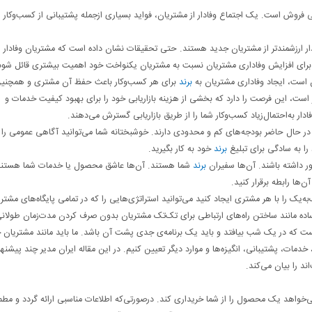
فروش است. یک اجتماع وفادار از مشتریان، فواید بسیاری ازجمله پشتیبانی از کسب‌وکار 
‌ویژه کسب‌وکارهایی در بخش B2C مشتریان وفادار ارزشمندتر از مشتریان جدید هستند. حتی تحقیقات نشان داده است که مشتریان وفادا
 است، ایجاد وفاداری مشتریان به
برند
برای هر کسب‌وکار باعث حفظ آن مشتری و همچنی
است، این فرصت را دارد که بخشی از هزینه بازاریابی خود را برای بهبود کیفیت خدمات و
ر به‌احتمال‌زیاد کسب‌وکار شما را از طریق بازاریابی گسترش می‌دهند.
ه در حال حاضر بودجه‌های کم و محدودی دارند. خوشبختانه شما می‌توانید آگاهی عمومی را ا
 را به سادگی برای تبلیغ
برند
خود به کار بگیرید.
ور داشته باشند. آن‌ها سفیران
برند
شما هستند. آن‌ها عاشق محصول یا خدمات شما هستند 
‌ها رابطه برقرار کنید.
‌یک را با هر مشتری ایجاد کنید می‌توانید استراتژی‌هایی را که در تمامی پایگاه‌های مشتر
اده مانند ساختن راه‌های ارتباطی برای تک‌تک مشتریان بدون صرف کردن مدت‌زمان طولانی
یست که در یک شب بیافتد و باید یک برنامه‌ی جدی پشت آن باشد‌‌‌. ما باید مانند مشتریان 
دمات، پشتیبانی، انگیزه‌ها و موارد دیگر تعیین کنیم. در این مقاله ایران مدیر چند پیشنها
ند را بیان می‌کند.
می‌خواهد یک محصول را از شما خریداری کند. درصورتی‌که اطلاعات مناسبی ارائه گردد و مط