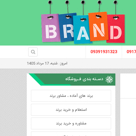
09391931323
091
امروز : شنبه، 17 مرداد 1405
دسـته بندی فـروشگاه
برند های آماده ، مشاور برند
استعلام و خرید برند
مشاوره و خرید برند