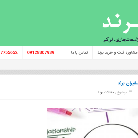
مشاوره ثبت و خرید برند
تماس با ما
09128307939
77755652
موضوع :
مقالات برند