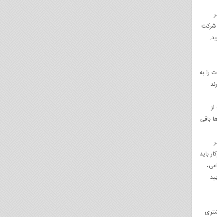
ر
 شرکت
د.
 را به
ند.
از
ا باقی
ر
ر باید
عی،
ید
شتری