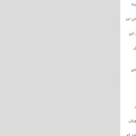
رند
ن نیز
 این
ل
ای
موزش
شد که