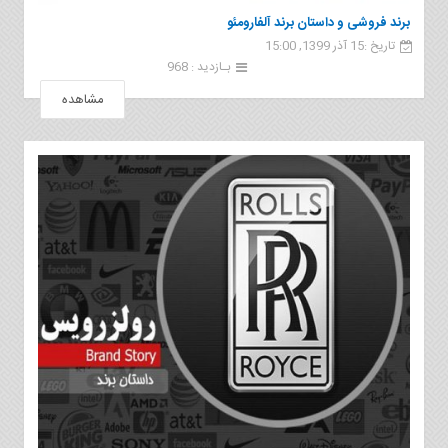
برند فروشی و داستان برند آلفارومئو
تاریخ :15 آذر 1399, 15:00
بـازدید : 968
مشاهده