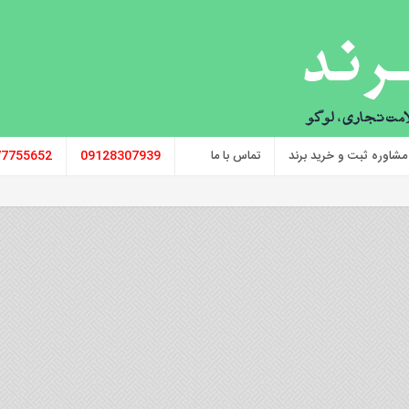
مشاوره ثبت و خرید برند
تماس با ما
09128307939
77755652