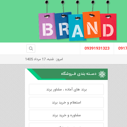
09391931323
091
امروز : شنبه، 17 مرداد 1405
دسـته بندی فـروشگاه
برند های آماده ، مشاور برند
استعلام و خرید برند
مشاوره و خرید برند