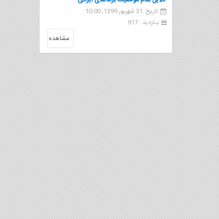
دلایل عدم موفقیت برندهای ایرانی
تاریخ :31 شهریور 1399, 10:00
بـازدید : 917
مشاهده