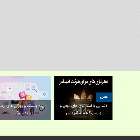
بعدی
 از راه اندازی
سازی /فروش
آشنایی با استراتژی های موفق و
برند چیست و ویژگی های برند
ری
(برندینگ) برند آدیداس
کدامند؟