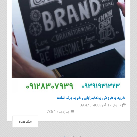
خرید و فروش برند/مزایایی خرید برند آماده
تاریخ :17 آبان 1400, 09:47
بـازدید : 1 736
مشاهده