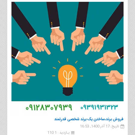
فروش برند،ساختن یک برند شخصی قدرتمند
تاریخ :17 آذر 1400, 16:53
بـازدید : 1 110