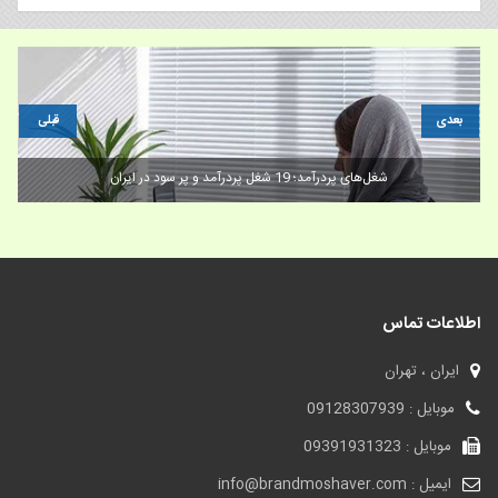
بعدی
قبلی
مدل های خلق و ارزیابی شخصیت برند
اطلاعات تماس
ایران ، تهران
موبایل : 09128307939
موبایل : 09391931323
ایمیل : info@brandmoshaver.com