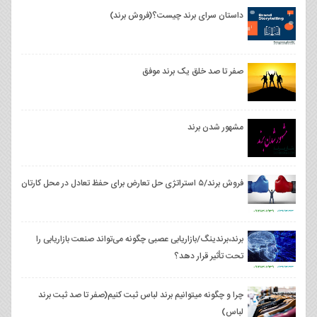
داستان سرای برند چیست؟(فروش برند)
صفر تا صد خلق یک برند موفق
مشهور شدن برند
فروش برند/۵ استراتژی حل تعارض برای حفظ تعادل در محل کارتان
برند،برندینگ/بازاریابی عصبی چگونه می‌تواند صنعت بازاریابی را
تحت تأثیر قرار دهد؟
چرا و چگونه میتوانیم برند لباس ثبت کنیم(صفر تا صد ثبت برند
لباس)