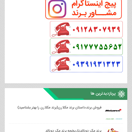
پربازدیدترین ها
فروش برند،داستان برند مکلارن(برند مکلارن را بهتر بشناسید)
برند مک دونالد،تاریخچه برند مک دونالد