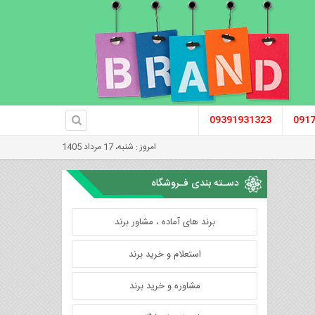
09391931323
091
امروز : شنبه، 17 مرداد 1405
دسـته بندی فـروشگاه
برند های آماده ، مشاور برند
استعلام و خرید برند
مشاوره و خرید برند