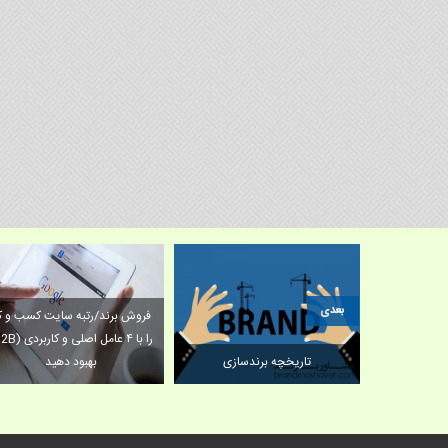
بعدی
فروش برند/رتبه سایت کسب و کا
ترین لوگوهای
(B2B) را با ۴ عامل اصلی
تاریخچه برندسازی
بهبود دهید