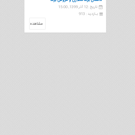
داستان برند مکلارن و فروش برند
تاریخ :12 آذر 1399, 15:00
بـازدید : 913
مشاهده