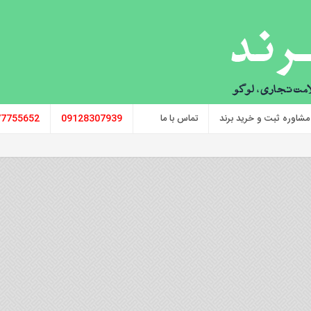
مشاوره ثبت و خرید برند
تماس با ما
09128307939
77755652