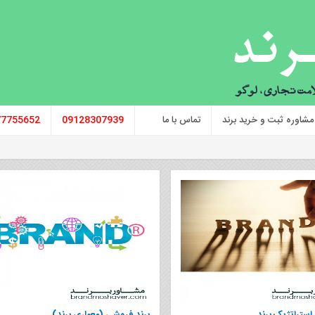
مشاوره ثبت و خرید برند
تماس با ما
09128307939
77755652