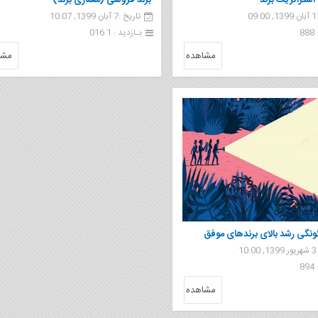
استراتژيک برند
برند فروشی (معماری برند)
تاریخ :7 آبان 1399, 10:07
8
بـازدید : 1 016
مشاهده
مشا
نگی رشد بالای برندهای موفق
8
مشاهده