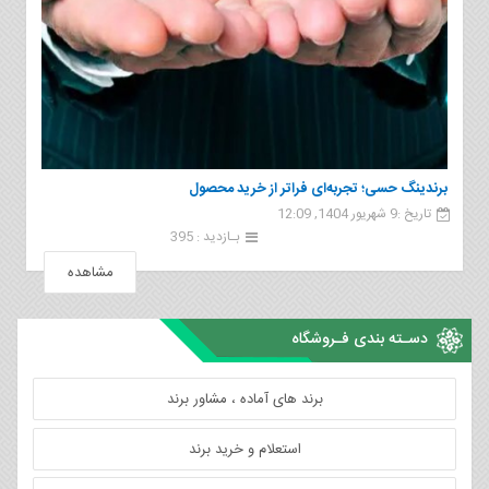
برندینگ حسی؛ تجربه‌ای فراتر از خرید محصول
تاریخ :9 شهریور 1404, 12:09
بـازدید : 395
مشاهده
دسـته بندی فـروشگاه
برند های آماده ، مشاور برند
استعلام و خرید برند