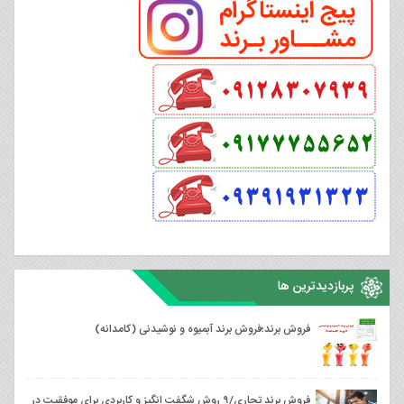
پربازدیدترین ها
فروش برند؛فروش برند آبمیوه و نوشیدنی (کامدانه)
فروش برند تجاری/۹ روش شگفت انگیز و کاربردی برای موفقیت در