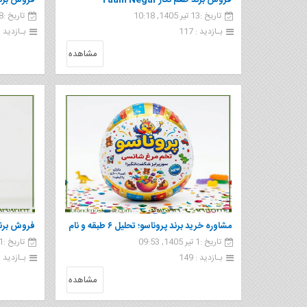
فروش برند طعم نگار Taam Negar
تاریخ :13 تیر 1405, 10:18
تاریخ :8 تیر 1405, 09:49
استراتژیک
بـازدید : 117
بـازدید : 05
مشاهده
مشاوره خرید برند پروناسو؛ تحلیل ۶ طبقه و نام
فروش برن
تاریخ :1 تیر 1405, 09:53
تاریخ :31 خرداد 1405, 11:57
ایتالیایی | مشاور برند
بـازدید : 149
بـازدید : 67
مشاهده