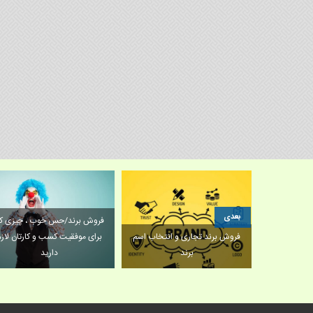
بعدی
وف چگونه به
فروش برند/حس خوب ، چیزی ک
رسیدگی می
فروش برند تجاری و انتخاب اسم
برای موفقیت کسب و کارتان لازم
برند
دارید