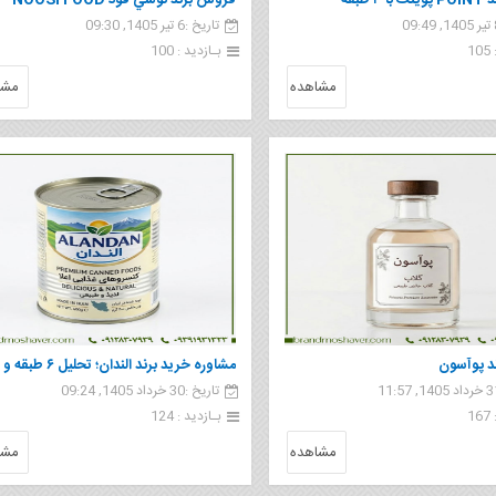
فروش برند POINT پوينت با ۳ طبقه
فروش برند نوسي فود NOOSI FOOD
تاریخ :6 تیر 1405, 09:30
1
بـازدید : 100
مشاهده
مشا
د پوآسون
مشاوره خرید برند الندان؛ تحلیل ۶ طبقه و
تاریخ :30 خرداد 1405, 09:24
زنجیره کامل ارزش
1
بـازدید : 124
مشاهده
مشا