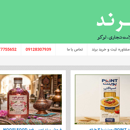
مشاوره ثبت و خرید برند
تماس با ما
09128307939
77755652