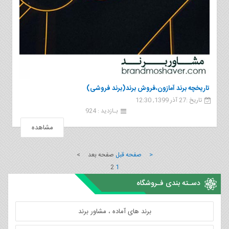
تاریخچه برند آمازون،فروش برند(برند فروشی)
تاریخ :27 آذر 1399, 12:30
بـازدید : 924
مشاهده
< صفحه قبل
صفحه بعد >
2
1
دسـته بندی فـروشگاه
برند های آماده ، مشاور برند