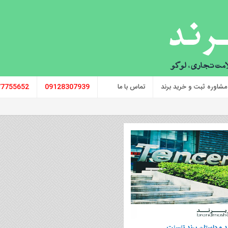
مشاوره ثبت و خرید برند
تماس با ما
09128307939
77755652