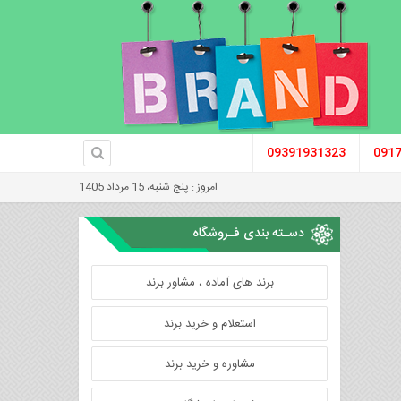
09391931323
091
امروز : پنج شنبه، 15 مرداد 1405
دسـته بندی فـروشگاه
برند های آماده ، مشاور برند
استعلام و خرید برند
مشاوره و خرید برند