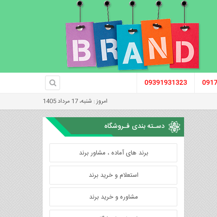
09391931323
091
امروز : شنبه، 17 مرداد 1405
دسـته بندی فـروشگاه
برند های آماده ، مشاور برند
استعلام و خرید برند
مشاوره و خرید برند