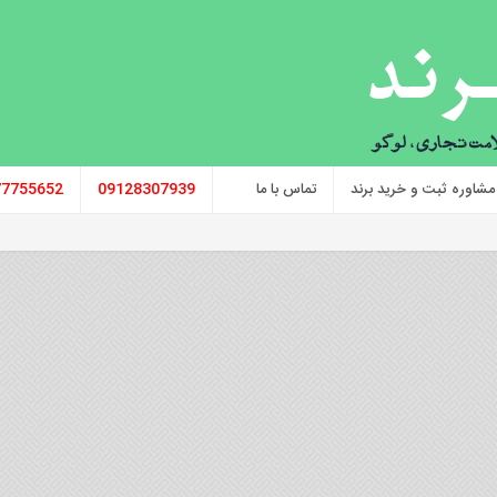
مشاوره ثبت و خرید برند
تماس با ما
09128307939
77755652