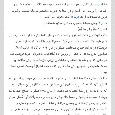
مقاله
برند
برتر کفش بخوانید در ادامه به صورت جداگانه برندهای داخلی و
خارجی را بررسی می کنیم و در انتها به صورت مختصر در یک لیست پرفروش
ترین محصولات از هر
برند
به شما معرفی می کنیم.
۱۰
برند
لباس مردانه خارجی که دنیا معتبر هستند :
۱ – برند منگو (یا مانگو)
منگو شرکت پوشاک اسپانیایی است، که در سال ۱۹۸۴ توسط ایزاک اندیک در
شهر بارسلونا، تأسیس شد. این شرکت هم‌اکنون مالک شبکه‌ای از ۲ هزار
فروشگاه در سراسر جهان می‌باشد. منگو در سال ۲۰۰۹ با گردش مالی ۴۸۰٫۱
میلیون یورو تبدیل به یکی از برترین فروشگاه‌های زنجیره‌ای خرده فروشی شد
در حالی که این رقم به استثنای مالیات بر ارزش افزوده تنها از فروشگاه‌های
تحت مالکیت و همچنین فروشگاه‌هایی که صاحب امتیاز آنهاست کسب شده
بود.
منگو در سال ۲۰۰۸ خط تولید لباس‌های مردانه خود را با نام هومینی امریتو راه
اندازی کرد که هدف از راه اندازی این خط تولید جلب نظر مردان جوانی بود
که به روند مد روز دنیا اهمیت می‌دهند. از سال ۲۰۰۸ منگو با افتتاح خط تولید
پوشاک مردانه کار خود را بسط داد و در حال حاضر محصولات آن شامل انواع
کت و جلیقه و ژاکت‌های پشمی مردانه و زنانه ، شلوار ، کیف و کفش و
کمربند ، کراوات و دستمال گردن و شال و محصولات چرمی ، عینک آفتابی و