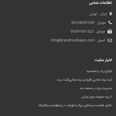
اطلاعات تماس
ایران ، تهران
موبایل : 09128307939
موبایل : 09391931323
ایمیل : info@brandmoshaver.com
اخبار سایت
انواع برند را بشناسید
ثبت برند تجاری |فروش برند تجاری|ثبت برند
مدیریت برند در صنعت مد
۷ برند معروف چرم ایرانی
دلایل شکست برندهای بزرگ و کوچک در اینفلوئنسر مارکتینگ