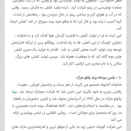
شغل خانوادگی ، مشغول به تولید نوشیدنی بود و وقتی که در یک کنفرانس
صنعت نوشیدنی در رینو شرکت کرد ، ایده تولید کفش به فکرش رسید. وقتی
که در آب و هوای گرم و بیابانی رینو در حال دویدن بود ، پاهایش از شدت
گرما آسیب دیده بود و فکر کرد که با چاقو خود چند سوراخ در کف کفش ایجاد
کند.
این ایده به او در تولید کفش با قابلیت گردش هوا کمک کرد و با خانواده ،
تجارتی کوچک از این کفش ها به راه انداخت. پولگاتو پس از اینکه اختراعش
توسط چند تولید کننده معتبر کفش رد شد ، اقدام به تولید یک سری کفش
های بچه گانه کرد که با موفقیت همراه شد. سپس تولید کفش های بزرگ
سالان را با نام تجاری جی اوکس آغاز کرد.
۱۰ – لباس مردانه برند پائلو مارک
خانواده آغایوف تصمیم می گیرند از نظر سبک و پتانسیل فروش ، هویت
رقابتی برتری به خود بگیرند این دلیلی شد که شرکت دچمارک ایجاد شد.
برند
پائولو مارک در سال ۱۹۹۷ در آذربایجان متولد شد و اولین حضورش در قفقاز
بود . در مقایسه با استانداردهای دنیا ، کاملا هماهنگ بوده است همچنین با
مد روز که منحصرا برای جوانان است ، روشی انقلابی در لباس پوشیدن ارائه
می کند.
این شرکت کوچک خیلی زود به یکی از موفق ترین و قدرتمندترین مارک های