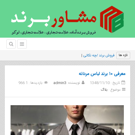
فروش برند /چه نکاتی را می بایست در ب
|
تازه ها
معرفی ۱۰ برند لباس مردانه
تاریخ : 1348/11/10
نویسنده :
admin3
بازدیدها : 1 966
موضوع :
بلاگ