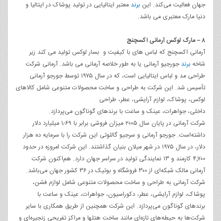
جهان فعالیت می‌کند. این
برند
معتبر ایتالیایی در تولید پوشاک در ایتالیا و
دنیا مارک معتبری می باشد.
۸ – مارک لوکس آرمانی اکسچنج
آرمانی اکسچنج که لباس های با کیفیت و بسار لوکس تولید می کند زیر
شاخه
برند
جورجیو آرمانی یا به طور خلاصه آرمانی می باشد. آرمانی شرکت
طراحی مد و لباس ایتالیایی است، که در سال ۱۹۷۵ توسط جورجو آرمانی
تأسیس شد. این شرکت به طراحی و ساخت محصولات متنوعی شامل کالاهای
لوکس، پوشاک، لوازم آرایشی، عطر، طراحی
داخلی، جواهرات، عینک و ساعت با برندهای گوناگون می‌پردازد.
شرکت آرمانی در پایان سال ۲۰۰۵ میزان فروشی برابر با ۱٫۶۹ میلیارد دلار
داشته‌است. جورجو آرمانی و سرجیو گالئوتی این شرکت را با سرمایه ده هزار
دلار، در سال ۱۹۷۵ در شهر میلان بنیان گذاشتند. این شرکت امروزه در حدود
۴٬۷۰۰ کارمند و ۱۳ نمایندگی تولید در سراسر جهان دارد. هم‌اکنون شرکت
آرمانی مالک شبکه‌ای از ۳۰۰ فروشگاه و بوتیک در ۳۶ کشور جهان می‌باشد.
شرکت آرمانی به طراحی و ساخت محصولات متنوعی شامل لوازم فشن،
پوشاک، لوازم آرایشی، عطر، دکوراسیون، جواهرات، عینک و ساعت با
برندهای گوناگون می‌پردازد. این شرکت همچنین از طریق همکاری با سایر
شرکت‌ها به حیطه‌های تازه‌ای مانند ساخت هتلها و مراکز تفریحی زنجیره‌ای و