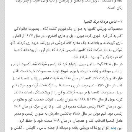
کلاه و دستکش ، زیورآلات و دامن و پیراهن و تاپ و تی شرت و چتر برای
زنان است.
۲ – لباس مردانه برند کلمبیا
محصولات ورزشی کلمبیا به عنوان یک توزیع کننده کلاه ، بصورت خانوادگی
آغاز به کار کرد. فوری گرت بویل ، پل و ماری لامفرم ، در سال ۱۹۳۷ از آلمان
نازی گریختند و بلافاصله یک مغازه کلاه فروشی در پورتلند خریداری کردند. آنها
شرکتی به نام شرکت کلاه کلمبیا تاسیس کردند که نام آن ، از رودخانه کلمبیا
که در نزدیکی آنها بود ، گرفته شد.
در سال ۱۹۴۸ گرت با نیل بویل ازدواج کرد که رئیس شرکت شد. کمبود انواعی
از لباس مردانه و زنانه خانواده را برای شروع تولید محصولات خود تحت تأثیر
قرار داد و شرکت کلاه کلمبیا در سال ۱۹۶۰ به شرکت لباس ورزشی کلمبیا تبدیل
شد. در سال ۱۹۷۰ ، نیل بویل در پی حمله قلبی درگذشت. گرت و پسرش تیم
بویل مسئولیت کلمبیا را بر عهده گرفتند و آن را از ورشکستگی نجات دادند.
گرت بویل از سال ۱۹۷۰ تا ۱۹۸۸ به عنوان رئیس شرکت خدمت کرد و علاوه بر
این در سال ۱۹۸۳ رئیس هیئت مدیره آن شد. او تا زمان مرگ در سال ۲۰۱۹
رئیس بود. تیم بویل در سال ۱۹۸۸ جانشین مادرش به عنوان رئیس و مدیر
عامل کلمبیا انتخاب شد و همچنان در سال ۲۰۱۹ سمت خود را حفظ کرد.
این
برند
انواع پوشاک ورزشی زنانه و مردانه از جمله لباس ، کاپشن ، کفش و