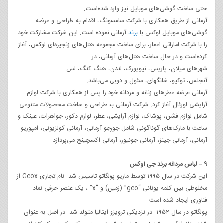
حتی ساخت گوشی‌های موبایل نیز وارد شده‌است.
آرمانی از طریق همکاری با شرکت سامسونگ، اقدام به طراحی و عرضه
گوشی‌های موبایل لوکس با
برند
آرمانی نموده است. این شرکت مشارکت خود
را با شرکت اماراتی اعمار، برای ساخت مجموعه هتل‌های زنجیره‌ای لوکس، آغاز
کرده‌است و در حال ساخت هتل‌های آرمانی، در
شهرهای میلان، پاریس، نیویورک، لندن، هنگ کنگ، لس
آنجلس، توکیو، شانگهای، سئول و دوبی می‌باشد.
آرمانی عرضه عطرهای زنانه و مردانه خود را پس از همکاری با شرکت لوازم
آرایشی لورئال آغاز کرد. شرکت آرمانی به طراحی و ساخت محصولات متنوعی
شامل لوازم فشن، پوشاک، لوازم آرایشی، عطر، لوازم دکور، جواهرات، عینک و
ساعت با مارک‌های گوناگونی شامل جورجو آرمانی، آرمانی کولزیونی، امپوریو
آرمانی، آرمانی جینز، آرمانی جونیور، آرمانی اکسچینج می‌پردازد.
۹ – لباس مردانه برند جی اوکس
این شرکت در سال ۱۹۹۵ توسط ماریو پولگاتو تاسیس شد. نام تجاری Geox از
مخلوطی بین کلمه یونانی “geo” (زمین) و “x” ، یک عنصر حرفی نماد
فناوری ایجاد شده است.
پولگاتو در سال ۱۹۵۲ در نزدیکی ترویزو ایتالیا متولد شد. در اصل به عنوان