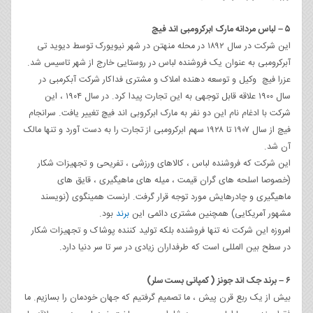
۵ – لباس مردانه مارک ابرکرومبی اند فیچ
این شرکت در سال ۱۸۹۲ در محله منهتن در شهر نیویورک توسط دیوید تی
آبرکرومبی به عنوان یک فروشنده لباس در روستایی خارج از شهر تاسیس شد.
عزرا فیچ وکیل و توسعه دهنده املاک و مشتری فداکار شرکت آبکرمبی در
سال ۱۹۰۰ علاقه قابل توجهی به این تجارت پیدا کرد. در سال ۱۹۰۴ ، این
شرکت با ادغام نام این دو نفر به مارک ابرکروبی اند فیچ تغییر یافت. سرانجام
فیچ از سال ۱۹۰۷ تا ۱۹۲۸ سهم ابرکرومبی از تجارت را به دست آورد و تنها مالک
آن شد.
این شرکت که فروشنده لباس ، کالاهای ورزشی ، تفریحی و تجهیزات شکار
(خصوصا اسلحه های گران قیمت ، میله های ماهیگیری ، قایق های
ماهیگیری و چادرهایش مورد توجه قرار گرفت. ارنست همینگوی (نویسند
مشهور آمریکایی) همچنین مشتری دائمی این
برند
بود.
امروزه این شرکت نه تنها فروشنده بلکه تولید کننده پوشاک و تجهیزات شکار
در سطح بین المللی است که طرفداران زیادی در سر تا سر دنیا دارد.
۶ – برند جک اند جونز (کمپانی بست سلر)
بیش از یک ربع قرن پیش ، ما تصمیم گرفتیم که جهان خودمان را بسازیم. ما