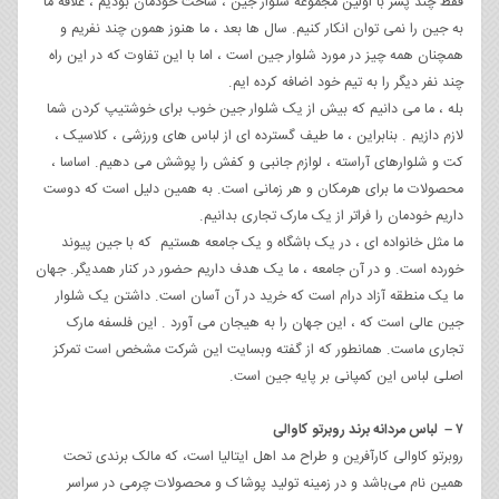
فقط چند پسر با اولین مجموعه شلوار جین ، ساخت خودمان بودیم ، علاقه ما
به جین را نمی توان انکار کنیم. سال ها بعد ، ما هنوز همون چند نفریم و
همچنان همه چیز در مورد شلوار جین است ، اما با این تفاوت که در این راه
چند نفر دیگر را به تیم خود اضافه کرده ایم.
بله ، ما می دانیم که بیش از یک شلوار جین خوب برای خوشتیپ کردن شما
لازم دازیم . بنابراین ، ما طیف گسترده ای از لباس های ورزشی ، کلاسیک ،
کت و شلوارهای آراسته ، لوازم جانبی و کفش را پوشش می دهیم. اساسا ،
محصولات ما برای هرمکان و هر زمانی است. به همین دلیل است که دوست
داریم خودمان را فراتر از یک مارک تجاری بدانیم.
ما مثل خانواده ای ، در یک باشگاه و یک جامعه هستیم که با جین پیوند
خورده است. و در آن جامعه ، ما یک هدف داریم حضور در کنار همدیگر. جهان
ما یک منطقه آزاد درام است که خرید در آن آسان است. داشتن یک شلوار
جین عالی است که ، این جهان را به هیجان می آورد . این فلسفه مارک
تجاری ماست. همانطور که از گفته وبسایت این شرکت مشخص است تمرکز
اصلی لباس این کمپانی بر پایه جین است.
۷ – لباس مردانه برند روبرتو کاوالی
روبرتو کاوالی کارآفرین و طراح مد اهل ایتالیا است، که مالک برندی تحت
همین نام می‌باشد و در زمینه تولید پوشاک و محصولات چرمی در سراسر