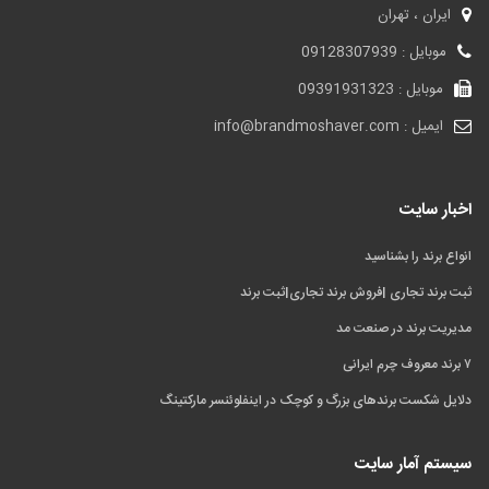
ایران ، تهران
موبایل : 09128307939
موبایل : 09391931323
ایمیل : info@brandmoshaver.com
اخبار سایت
انواع برند را بشناسید
ثبت برند تجاری |فروش برند تجاری|ثبت برند
مدیریت برند در صنعت مد
۷ برند معروف چرم ایرانی
دلایل شکست برندهای بزرگ و کوچک در اینفلوئنسر مارکتینگ
سیستم آمار سایت